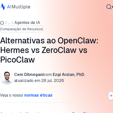
Análise do OpenClaw e as 4 principais alternativas ao
OpenClaw
...
Agentes de IA
IA Agêntica
Comparação de Recursos
Segurança cibernética
Por que razão as pessoas usam ferramentas de agentes de
Dados
IA autónomos?
Alternativas ao OpenClaw:
Software Empresarial
Hermes vs ZeroClaw vs
Como escolher os agentes personalizados certos
Serviços
PicoClaw
Leituras adicionais
Cite esta pesquisa
Cem Dilmegani
com
Ezgi Arslan, PhD.
Contate-nos
atualizado em
26 jul. 2026
Veja o nosso
normas éticas