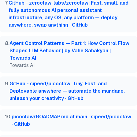
7
.
GitHub - zeroclaw-labs/zeroclaw: Fast, small, and
fully autonomous AI personal assistant
infrastructure, any OS, any platform — deploy
anywhere, swap anything · GitHub
8
.
Agent Control Patterns — Part 1: How Control Flow
Shapes LLM Behavior | by Vahe Sahakyan |
Towards AI
Towards AI
9
.
GitHub - sipeed/picoclaw: Tiny, Fast, and
Deployable anywhere — automate the mundane,
unleash your creativity · GitHub
10
.
picoclaw/ROADMAP.md at main · sipeed/picoclaw
· GitHub