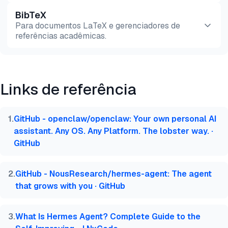
BibTeX
Pré-
HTML
Copiar
Para documentos LaTeX e gerenciadores de
visualização
referências acadêmicas.
Pré-
HTML
Copiar
visualização
Links de referência
@misc{dilmegani2026,

  author = {Dilmegani, Cem and PhD., Ezgi Arslan,},
  title  = {{Alternativas ao OpenClaw: Hermes vs Ze
1
.
GitHub - openclaw/openclaw: Your own personal AI
  year   = {2026},

assistant. Any OS. Any Platform. The lobster way. ·
  month  = jul,

GitHub
  howpublished    = {\url{https://aimultiple.com/op
  note   = {AIMultiple. Acessado em 26 Julho 2026}

}
2
.
GitHub - NousResearch/hermes-agent: The agent
that grows with you · GitHub
3
.
What Is Hermes Agent? Complete Guide to the