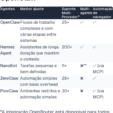
Agentes
Melhor ajuste
Suporte
Multi-
Automação
Multi-
agente
de
Provedor*
navegador
OpenClaw
Fluxos de trabalho
25+
✅
✅
complexos e com
várias etapas entre
sistemas
Hermes
Assistentes de longa
200+
✅
✅
Agent
duração que mantêm
o contexto
NanoBot
Tarefas pequenas e
11+
❌**
✅ (via
bem definidas
MCP)
ZeroClaw
Automação simples
28+
❌
✅
com baixo overhead
PicoClaw
Ambientes restritos e
30+
❌
✅ (via
automação simples
MCP)
*A integração OpenRouter está disponível para todos