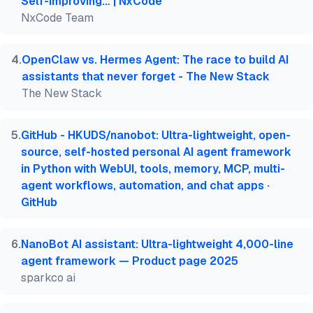
Self-Improving… | NxCode
NxCode Team
4
.
OpenClaw vs. Hermes Agent: The race to build AI
assistants that never forget - The New Stack
The New Stack
5
.
GitHub - HKUDS/nanobot: Ultra-lightweight, open-
source, self-hosted personal AI agent framework
in Python with WebUI, tools, memory, MCP, multi-
agent workflows, automation, and chat apps ·
GitHub
6
.
NanoBot AI assistant: Ultra-lightweight 4,000-line
agent framework — Product page 2025
sparkco ai