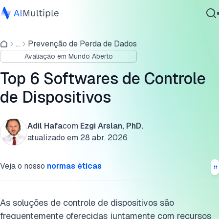
Comparação dos 6 melhores softwares de controle de
dispositivos
...
Prevenção de Perda de Dados
IA Agêntica
Avaliação em Mundo Aberto
Segurança cibernética
Análise dos principais fornecedores de controle de
Dados
dispositivos
Top 6 Softwares de Controle
Software Empresarial
de Dispositivos
Lista de verificação de recursos comuns
Serviços
Critérios-Chave para Comparação
Adil Hafa
com
Ezgi Arslan, PhD.
Critérios de seleção de fornecedores
atualizado em
28 abr. 2026
Contate-nos
Perguntas frequentes
Veja o nosso
normas éticas
Leitura adicional
Cite esta pesquisa
As soluções de controle de dispositivos são
frequentemente oferecidas juntamente com recursos