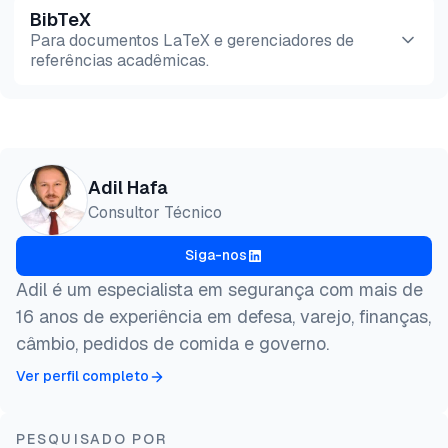
portas USB e dispositivos de armazenamento
BibTeX
Pré-
HTML
Copiar
removíveis, permitindo atualizações e
Para documentos LaTeX e gerenciadores de
visualização
referências acadêmicas.
configurações remotas fáceis, enquanto protegem
o acesso a USB-
conectados e previnem
Pré-
vazamentos de dados.
HTML
Copiar
visualização
@misc{hafa2026,

Adil Hafa
  author = {Hafa, Adil and PhD., Ezgi Arslan,},

Consultor Técnico
  title  = {{Top 6 Softwares de Controle de Disposi
  year   = {2026},

Siga-nos
  month  = apr,

  howpublished    = {\url{https://aimultiple.com/de
Adil é um especialista em segurança com mais de
  note   = {AIMultiple. Acessado em 28 Abril 2026}

16 anos de experiência em defesa, varejo, finanças,
}
câmbio, pedidos de comida e governo.
Ver perfil completo
PESQUISADO POR