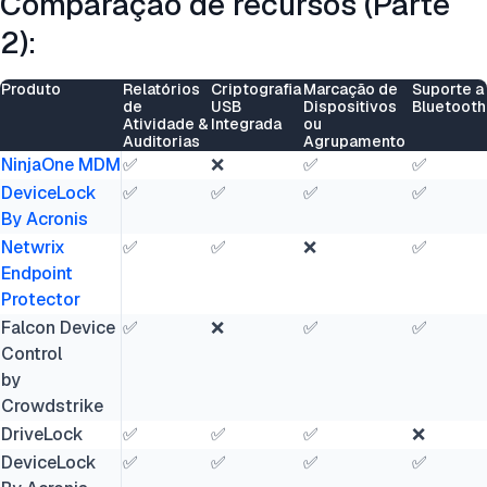
Comparação de recursos (Parte
2):
Produto
Relatórios
Criptografia
Marcação de
Suporte a
de
USB
Dispositivos
Bluetooth
Atividade &
Integrada
ou
Auditorias
Agrupamento
NinjaOne MDM
✅
❌
✅
✅
DeviceLock
✅
✅
✅
✅
By Acronis
Netwrix
✅
✅
❌
✅
Endpoint
Protector
Falcon Device
✅
❌
✅
✅
Control
by
Crowdstrike
DriveLock
✅
✅
✅
❌
DeviceLock
✅
✅
✅
✅