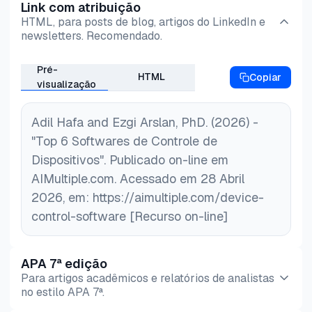
Link com atribuição
externos, prevenindo o acesso não autorizado.
HTML, para posts de blog, artigos do LinkedIn e
Ferramentas como software de bloqueio de USB e
newsletters. Recomendado.
controle de acesso baseado em funções protegem
Pré-
contra ameaças internas e emitem alertas para
HTML
Copiar
visualização
atividades suspeitas.
Adil Hafa and Ezgi Arslan, PhD. (2026) -
Auditoria e conformidade:
O software de
"Top 6 Softwares de Controle de
controle de dispositivos ajuda as empresas a
Dispositivos". Publicado on-line em
cumprir regulamentações como a GDPR,
AIMultiple.com. Acessado em 28 Abril
garantindo a proteção de dados confidenciais,
2026, em: https://aimultiple.com/device-
como PII. Recursos como criptografia de dados e
control-software [Recurso on-line]
anonimização protegem dados confidenciais e
apoiam os processos de auditoria.
APA 7ª edição
Gerenciamento de dispositivos:
Com BYOD e
Para artigos acadêmicos e relatórios de analistas
trabalho remoto, as plataformas de gerenciamento
no estilo APA 7ª.
de dispositivos oferecem controle unificado sobre