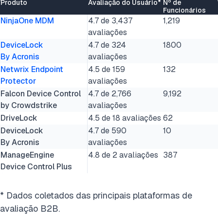
Produto
Avaliação do Usuário*
Nº de
Funcionários
NinjaOne MDM
4.7 de 3,437
1,219
avaliações
DeviceLock
4.7 de 324
1800
By Acronis
avaliações
Netwrix Endpoint
4.5 de 159
132
Protector
avaliações
Falcon Device Control
4.7 de 2,766
9,192
by Crowdstrike
avaliações
DriveLock
4.5 de 18 avaliações
62
DeviceLock
4.7 de 590
10
By Acronis
avaliações
ManageEngine
4.8 de 2 avaliações
387
Device Control Plus
* Dados coletados das principais plataformas de
avaliação B2B.