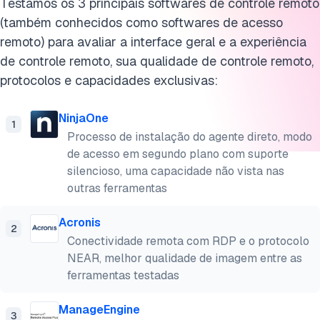
Testamos os 3 principais softwares de controle remoto
Metodologia de benchmark de software de controle remot
(também conhecidos como softwares de acesso
remoto) para avaliar a interface geral e a experiência
Perguntas frequentes
de controle remoto, sua qualidade de controle remoto,
protocolos e capacidades exclusivas:
Cite esta pesquisa
NinjaOne
1
Processo de instalação do agente direto, modo
de acesso em segundo plano com suporte
silencioso, uma capacidade não vista nas
outras ferramentas
Acronis
2
Conectividade remota com RDP e o protocolo
NEAR, melhor qualidade de imagem entre as
ferramentas testadas
ManageEngine
3