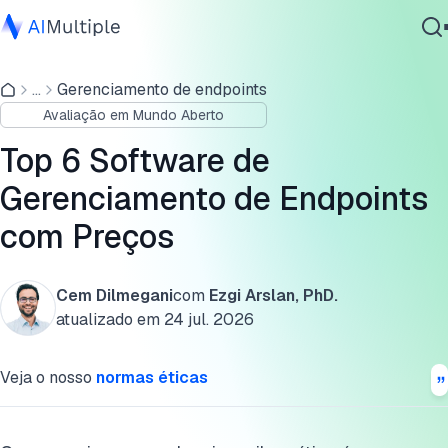
Recursos de gerenciamento de endpoints
...
Gerenciamento de endpoints
IA Agêntica
Preços de software de gerenciamento de endpoints
Avaliação em Mundo Aberto
Segurança cibernética
Avaliações e classificações de software de gerenciamento
Dados
Top 6 Software de
de endpoints
Software Empresarial
Gerenciamento de Endpoints
Serviços
Análise de fornecedores de gerenciamento de endpoints
com Preços
Recursos comuns de software de gerenciamento de
endpoints
Cem Dilmegani
com
Ezgi Arslan, PhD.
Contate-nos
atualizado em
24 jul. 2026
Os 3 principais desafios para o gerenciamento de endpoint
Recursos diferenciadores das soluções de gerenciamento
Veja o nosso
normas éticas
de endpoints
Perguntas frequentes