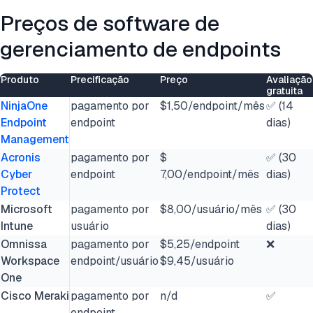
Preços de software de
gerenciamento de endpoints
Produto
Precificação
Preço
Avaliação
gratuita
NinjaOne
pagamento por
$1,50/endpoint/mês
✅ (14
Endpoint
endpoint
dias)
Management
Acronis
pagamento por
$
✅ (30
Cyber
endpoint
7,00/endpoint/mês
dias)
Protect
Microsoft
pagamento por
$8,00/usuário/mês
✅ (30
Intune
usuário
dias)
Omnissa
pagamento por
$5,25/endpoint
❌
Workspace
endpoint/usuário
$9,45/usuário
One
Cisco Meraki
pagamento por
n/d
✅
endpoint