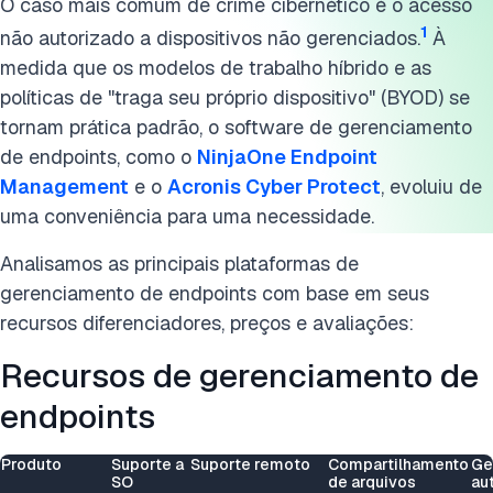
O caso mais comum de crime cibernético é o acesso
Leitura adicional
1
não autorizado a dispositivos não gerenciados.
À
medida que os modelos de trabalho híbrido e as
Recursos externos
políticas de "traga seu próprio dispositivo" (BYOD) se
tornam prática padrão, o software de gerenciamento
Cite esta pesquisa
de endpoints, como o
NinjaOne Endpoint
Management
e o
Acronis Cyber Protect
, evoluiu de
uma conveniência para uma necessidade.
Analisamos as principais plataformas de
gerenciamento de endpoints com base em seus
recursos diferenciadores, preços e avaliações:
Recursos de gerenciamento de
endpoints
Produto
Suporte a
Suporte remoto
Compartilhamento
Ge
SO
de arquivos
au