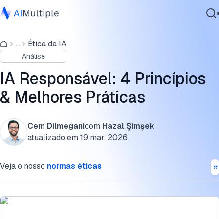
Guia passo a passo para a IA Responsável
...
Ética da IA
IA Agêntica
1. Equidade
Análise
Segurança cibernética
2. Privacidade
Dados
IA Responsável: 4 Princípios
Software Empresarial
3. Segurança
& Melhores Práticas
Serviços
4. Transparência
Cem Dilmegani
com
Hazal Şimşek
Novo pilar: IA Verde
atualizado em
19 mar. 2026
Contate-nos
Ferramentas de IA responsável
Veja o nosso
normas éticas
Como identificar se uma ferramenta de IA é responsável?
Desenvolvimentos recentes na IA responsável