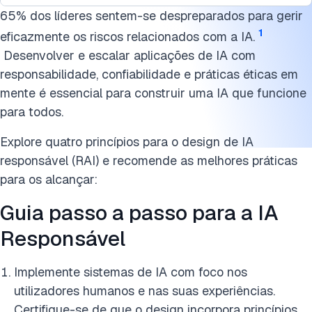
A Cimeira de Segurança da IA
65% dos líderes sentem-se despreparados para gerir
Cite esta pesquisa
1
eficazmente os riscos relacionados com a IA.
Desenvolver e escalar aplicações de IA com
responsabilidade, confiabilidade e práticas éticas em
mente é essencial para construir uma IA que funcione
para todos.
Explore quatro princípios para o design de IA
responsável (RAI) e recomende as melhores práticas
para os alcançar:
Guia passo a passo para a IA
Responsável
Implemente sistemas de IA com foco nos
utilizadores humanos e nas suas experiências.
Certifique-se de que o design incorpora princípios