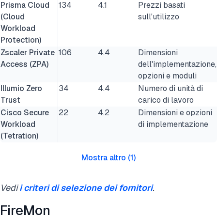
Prisma Cloud
134
4.1
Prezzi basati
(Cloud
sull'utilizzo
Workload
Protection)
Zscaler Private
106
4.4
Dimensioni
Access (ZPA)
dell'implementazione,
opzioni e moduli
Illumio Zero
34
4.4
Numero di unità di
Trust
carico di lavoro
Cisco Secure
22
4.2
Dimensioni e opzioni
Workload
di implementazione
(Tetration)
Mostra altro
(
1
)
Vedi
i criteri di selezione dei fornitori
.
FireMon