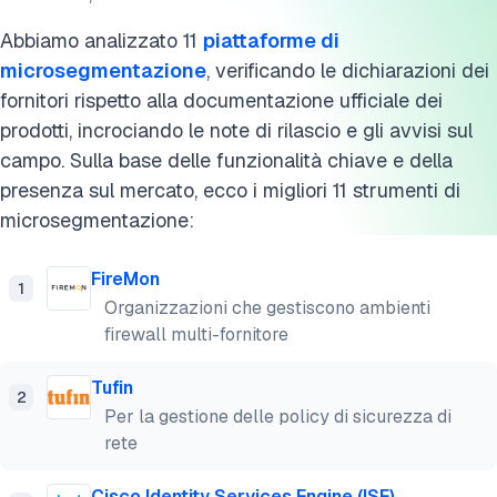
Cisco Secure Workload
Abbiamo analizzato 11
piattaforme di
Flow Virtual Networking
microsegmentazione
, verificando le dichiarazioni dei
fornitori rispetto alla documentazione ufficiale dei
Che cos'è la microsegmentazione?
prodotti, incrociando le note di rilascio e gli avvisi sul
Vantaggi degli strumenti di microsegmentazione
campo. Sulla base delle funzionalità chiave e della
presenza sul mercato, ecco i migliori 11 strumenti di
Segmentazione di rete vs microsegmentazione
microsegmentazione:
Chi dovrebbe utilizzare la segmentazione di rete
tradizionale?
FireMon
1
Organizzazioni che gestiscono ambienti
Criteri di selezione dei fornitori
firewall multi-fornitore
Funzionalità del software di microsegmentazione
Tufin
2
Per la gestione delle policy di sicurezza di
Ulteriori letture
rete
Cita questa ricerca
Cisco Identity Services Engine (ISE)