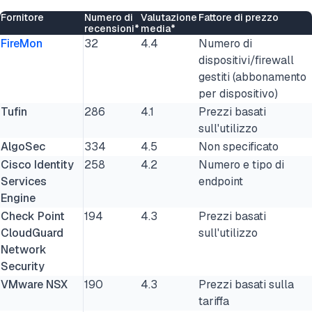
Fornitore
Numero di
Valutazione
Fattore di prezzo
recensioni*
media*
FireMon
32
4.4
Numero di
dispositivi/firewall
gestiti (abbonamento
per dispositivo)
Tufin
286
4.1
Prezzi basati
sull'utilizzo
AlgoSec
334
4.5
Non specificato
Cisco Identity
258
4.2
Numero e tipo di
Services
endpoint
Engine
Check Point
194
4.3
Prezzi basati
CloudGuard
sull'utilizzo
Network
Security
VMware NSX
190
4.3
Prezzi basati sulla
tariffa