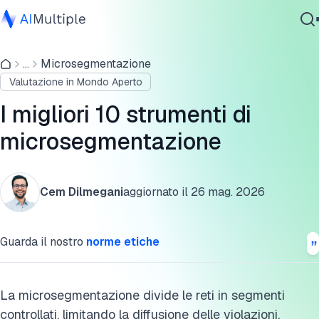
Funzionalità
...
Microsegmentazione
IA Agente
Presenza sul mercato
Valutazione in Mondo Aperto
Sicurezza Informatica
Cisco Identity Services Engine
Dati
I migliori 10 strumenti di
Software Aziendale
AlgoSec
microsegmentazione
Servizi
Prisma Cloud (Cloud Workload Protection)
Cem Dilmegani
aggiornato il
26 mag. 2026
Check Point CloudGuard Network Security
Contattaci
VMware NSX
Guarda il nostro
norme etiche
Illumio Zero Trust
Zscaler Private Access (ZPA)
La microsegmentazione divide le reti in segmenti
controllati, limitando la diffusione delle violazioni.