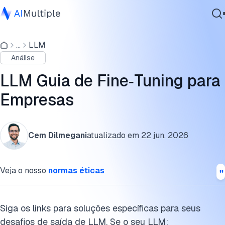
O que é fine‑tuning de LLM?
...
LLM
IA Agêntica
Como fine‑tunar LLMs
Análise
Segurança cibernética
Quais são os métodos usados no processo de fine‑tuning d
Dados
LLM Guia de Fine‑Tuning para
LLMs?
Software Empresarial
Empresas
Serviços
Exemplos de fine‑tuning
Por que ou quando sua empresa precisa de um LLM
Cem Dilmegani
atualizado em
22 jun. 2026
fine‑tunado?
Contate-nos
O que é um large language model (LLM)?
Veja o nosso
normas éticas
Leitura adicional
Cite esta pesquisa
Siga os links para soluções específicas para seus
desafios de saída de LLM. Se o seu LLM: