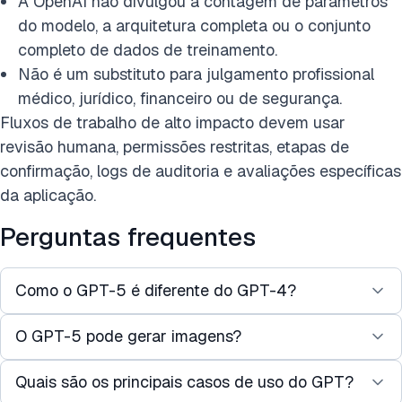
A OpenAI não divulgou a contagem de parâmetros
do modelo, a arquitetura completa ou o conjunto
completo de dados de treinamento.
Não é um substituto para julgamento profissional
médico, jurídico, financeiro ou de segurança.
Fluxos de trabalho de alto impacto devem usar
revisão humana, permissões restritas, etapas de
confirmação, logs de auditoria e avaliações específicas
da aplicação.
Perguntas frequentes
Como o GPT-5 é diferente do GPT-4?
O GPT-5 pode gerar imagens?
Ele introduz roteamento de modelo em tempo real,
manipulação de contexto maior, raciocínio
Quais são os principais casos de uso do GPT?
Não. Ele pode analisar e raciocinar sobre imagens,
multimodal aprimorado, estratégias de conclusão