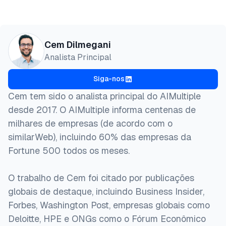
Pré-
HTML
Copiar
visualização
@misc{dilmegani2026,

Cem Dilmegani
  author = {Dilmegani, Cem and Sezer, Sena},

Analista Principal
  title  = {{GPT-5: Recursos, Benchmarks, Preços e 
  year   = {2026},

Siga-nos
  month  = jul,

  howpublished    = {\url{https://aimultiple.com/gp
Cem tem sido o analista principal do AIMultiple
  note   = {AIMultiple. Acessado em 28 Julho 2026}

desde 2017. O AIMultiple informa centenas de
}
milhares de empresas (de acordo com o
similarWeb), incluindo 60% das empresas da
Fortune 500 todos os meses.
O trabalho de Cem foi citado por publicações
globais de destaque, incluindo Business Insider,
Forbes, Washington Post, empresas globais como
Deloitte, HPE e ONGs como o Fórum Econômico