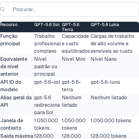
Recurso
GPT-5.6 Sol
GPT-5.6
GPT-5.6 Luna
Terra
Função
Trabalho
Capacidade
Cargas de trabalho
principal
profissional
e custo
de alto volume e
complexo
equilibrados
sensíveis ao custo
Equivalente
Nível
Nível Mini
Nível Nano
de nível
padrão ou
anterior
principal
API ID do
gpt-5.6-sol
gpt-5.6-
gpt-5.6-luna
modelo
terra
Alias geral da
gpt-5.6
Nenhum
Nenhum listado
API
redireciona
listado
para Sol
Janela de
1.050.000
1.050.000
1.050.000 tokens
contexto
tokens
tokens
Saída máxima
128.000
128.000
128.000 tokens