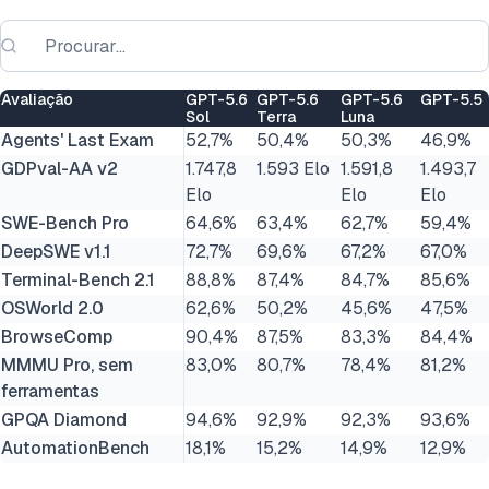
Avaliação
GPT-5.6
GPT-5.6
GPT-5.6
GPT-5.5
Sol
Terra
Luna
Agents' Last Exam
52,7%
50,4%
50,3%
46,9%
GDPval-AA v2
1.747,8
1.593 Elo
1.591,8
1.493,7
Elo
Elo
Elo
SWE-Bench Pro
64,6%
63,4%
62,7%
59,4%
DeepSWE v1.1
72,7%
69,6%
67,2%
67,0%
Terminal-Bench 2.1
88,8%
87,4%
84,7%
85,6%
OSWorld 2.0
62,6%
50,2%
45,6%
47,5%
BrowseComp
90,4%
87,5%
83,3%
84,4%
MMMU Pro, sem
83,0%
80,7%
78,4%
81,2%
ferramentas
GPQA Diamond
94,6%
92,9%
92,3%
93,6%
AutomationBench
18,1%
15,2%
14,9%
12,9%