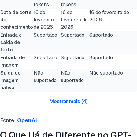
tokens
tokens
Data de corte
16 de
16 de
16 de fevereiro de
do
fevereiro
fevereiro de
2026
conhecimento
de 2026
2026
Entrada e
Suportado
Suportado
Suportado
saída de
texto
Entrada de
Suportado
Suportado
Suportado
imagem
Saída de
Não
Não
Não suportado
imagem
suportado
suportado
nativa
Mostrar mais
(
4
)
Fonte:
OpenAI
O Que Há de Diferente no GPT-