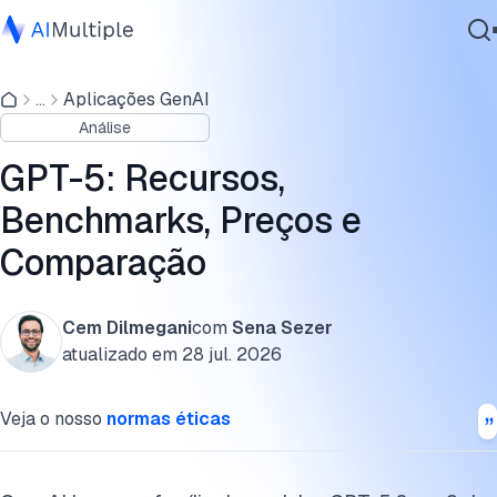
Comparação do modelo GPT-5
...
Aplicações GenAI
IA Agêntica
O Que Há de Diferente no GPT-5.6?
Análise
Segurança cibernética
Questões de saúde e científicas
Dados
GPT-5: Recursos,
Software Empresarial
Resultados de Benchmark do GPT-5.6
Benchmarks, Preços e
Serviços
Comparação
Preços da API do GPT-5.6
Limitações
Cem Dilmegani
com
Sena Sezer
Contate-nos
Cite esta pesquisa
atualizado em
28 jul. 2026
Veja o nosso
normas éticas