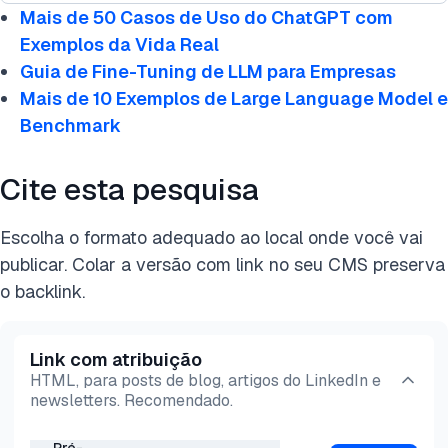
mas não as gera diretamente.
mais seguras e capacidades de codificação mais
Mais de 50 Casos de Uso do ChatGPT com
Aplicações comuns incluem:
avançadas. Ele também é projetado para se
Exemplos da Vida Real
Raciocínio complexo e resolução de problemas
integrar de forma mais harmoniosa com
Guia de Fine-Tuning de LLM para Empresas
Geração e depuração de código em múltiplas
ferramentas, APIs e fluxos de trabalho
Mais de 10 Exemplos de Large Language Model e
linguagens
empresariais.
Benchmark
Resumo de documentos e pesquisa
Interpretação de conteúdo visual (gráficos, fotos,
Cite esta pesquisa
diagramas)
Automação de suporte ao cliente
Escolha o formato adequado ao local onde você vai
Fluxos de trabalho orientados por múltiplas
publicar. Colar a versão com link no seu CMS preserva
ferramentas e API
o backlink.
Link com atribuição
HTML, para posts de blog, artigos do LinkedIn e
newsletters. Recomendado.