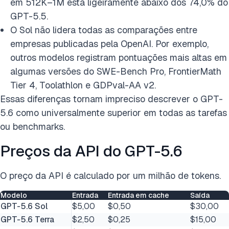
em 512K–1M está ligeiramente abaixo dos 74,0% do
GPT-5.5.
O Sol não lidera todas as comparações entre
empresas publicadas pela OpenAI. Por exemplo,
outros modelos registram pontuações mais altas em
algumas versões do SWE-Bench Pro, FrontierMath
Tier 4, Toolathlon e GDPval-AA v2.
Essas diferenças tornam impreciso descrever o GPT-
5.6 como universalmente superior em todas as tarefas
ou benchmarks.
Preços da API do GPT-5.6
O preço da API é calculado por um milhão de tokens.
Modelo
Entrada
Entrada em cache
Saída
GPT-5.6 Sol
$5,00
$0,50
$30,00
GPT-5.6 Terra
$2,50
$0,25
$15,00