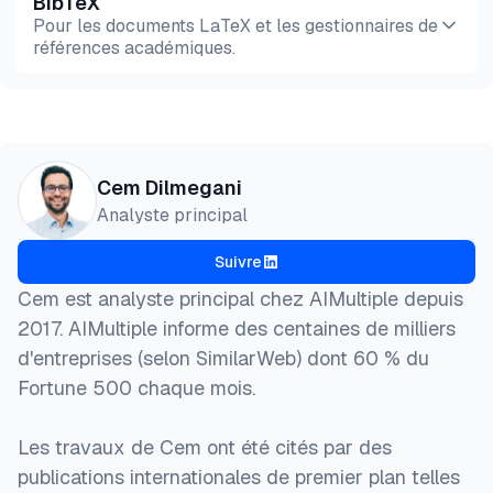
BibTeX
Aperçu
HTML
Copier
Pour les documents LaTeX et les gestionnaires de
références académiques.
Aperçu
HTML
Copier
@misc{dilmegani2026,

Cem Dilmegani
  author = {Dilmegani, Cem and Alper, Şevval},

Analyste principal
  title  = {{Meilleur éditeur de code IA: Cursor vs
  year   = {2026},

Suivre
  month  = feb,

  howpublished    = {\url{https://aimultiple.com/ai
Cem est analyste principal chez AIMultiple depuis
  note   = {AIMultiple. Consulté le 27 Février 2026
2017. AIMultiple informe des centaines de milliers
}
d'entreprises (selon SimilarWeb) dont 60 % du
Fortune 500 chaque mois.
Les travaux de Cem ont été cités par des
publications internationales de premier plan telles