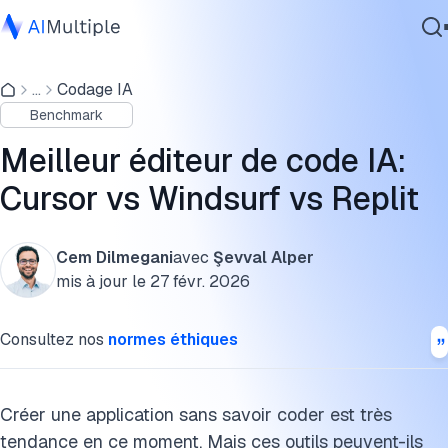
Résultats de l’évaluation
...
Codage IA
IA agentique
Aperçu des outils
Benchmark
cybersécurité
Tarification des outils
Données
Meilleur éditeur de code IA:
Logiciel d'entreprise
Méthodologie
Cursor vs Windsurf vs Replit
Services
FAQ
Cem Dilmegani
avec
Şevval Alper
En savoir plus sur le codage IA :
mis à jour le
27 févr. 2026
Contactez-nous
Citez ce benchmark
Consultez nos
normes éthiques
Créer une application sans savoir coder est très
tendance en ce moment. Mais ces outils peuvent-ils