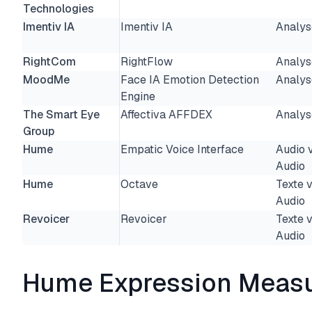
Technologies
Imentiv IA
Imentiv IA
Analys
RightCom
RightFlow
Analys
MoodMe
Face IA Emotion Detection
Analys
Engine
The Smart Eye
Affectiva AFFDEX
Analys
Group
Hume
Empatic Voice Interface
Audio 
Audio
Hume
Octave
Texte 
Audio
Revoicer
Revoicer
Texte 
Audio
Hume Expression Meas