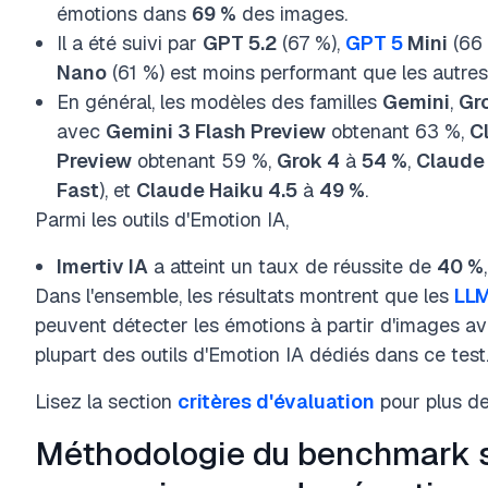
émotions dans
69 %
des images.
Il a été suivi par
GPT 5.2
(67 %),
GPT 5
Mini
(66 
Nano
(61 %) est moins performant que les autres
En général, les modèles des familles
Gemini
,
Gr
avec
Gemini 3 Flash Preview
obtenant 63 %,
C
Preview
obtenant 59 %,
Grok 4
à
54 %
,
Claude
Fast
), et
Claude Haiku 4.5
à
49 %
.
Parmi les outils d'Emotion IA,
Imertiv IA
a atteint un taux de réussite de
40 %
Dans l'ensemble, les résultats montrent que les
LL
peuvent détecter les émotions à partir d'images a
plupart des outils d'Emotion IA dédiés dans ce test
Lisez la section
critères d'évaluation
pour plus de
Méthodologie du benchmark su