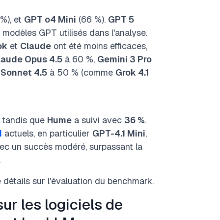
%), et
GPT o4 Mini
(66 %).
GPT 5
 modèles GPT utilisés dans l'analyse.
ok
et
Claude
ont été moins efficaces,
laude Opus 4.5
à 60 %,
Gemini 3 Pro
 Sonnet 4.5
à 50 % (comme
Grok 4.1
, tandis que
Hume
a suivi avec
36 %
.
M
actuels, en particulier
GPT-4.1 Mini
,
vec un succès modéré, surpassant la
.
 détails sur l'évaluation du benchmark.
r les logiciels de