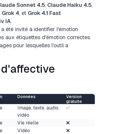
laude Sonnet 4.5
,
Claude Haiku 4.5
,
,
Grok 4
, et
Grok 4.1 Fast
iv IA
.
été invité à identifier l'émotion
s aux étiquettes d'émotion correctes.
ges pour lesquelles l'outil a
d'affective
on
Données
Version
gratuite
e
Image, texte, audio,
✅
vidéo
e
Vie réelle
❌
e
Vidéo
❌