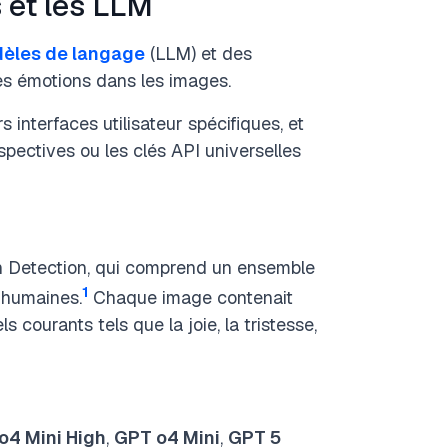
 et les LLM
èles de langage
(LLM) et des
les émotions dans les images.
 interfaces utilisateur spécifiques, et
spectives ou les clés API universelles
on Detection, qui comprend un ensemble
1
 humaines.
Chaque image contenait
 courants tels que la joie, la tristesse,
o4 Mini High
,
GPT o4 Mini
,
GPT 5