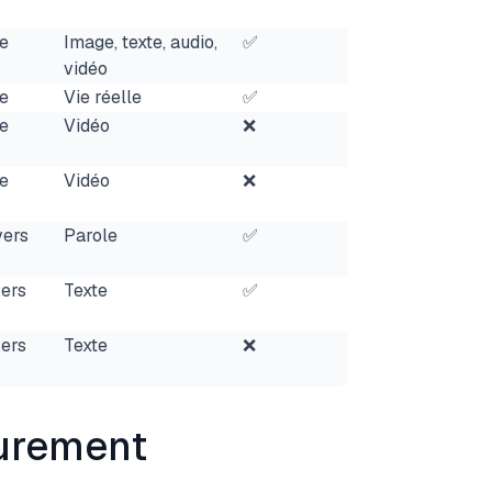
e
Image, texte, audio,
✅
vidéo
e
Vie réelle
✅
e
Vidéo
❌
e
Vidéo
❌
vers
Parole
✅
vers
Texte
✅
vers
Texte
❌
urement