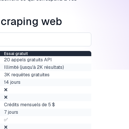
 scraping web
Essai gratuit
20 appels gratuits API
Illimité (jusqu'à 2K résultats)
3K requêtes gratuites
14 jours
❌
❌
Crédits mensuels de 5 $
7 jours
✅
❌