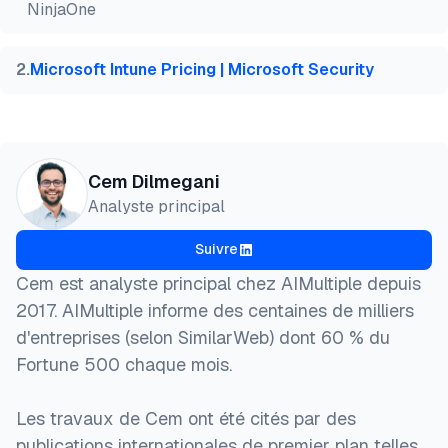
NinjaOne
  howpublished    = {\url{https://aimultiple.com/m
  note   = {AIMultiple. Consulté le 16 Juillet 2026
}
2
.
Microsoft Intune Pricing | Microsoft Security
Cem Dilmegani
Analyste principal
Suivre
Cem est analyste principal chez AIMultiple depuis
2017. AIMultiple informe des centaines de milliers
d'entreprises (selon SimilarWeb) dont 60 % du
Fortune 500 chaque mois.
Les travaux de Cem ont été cités par des
publications internationales de premier plan telles