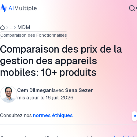
Comparaison des prix des MDM
...
MDM
IA agentique
Analyse de la structure tarifaire des 6 meilleures solutions
Comparaison des Fonctionnalités
cybersécurité
MDM
Données
Comparaison des prix de la
Décomposition du prix des logiciels de gestion des
Logiciel d'entreprise
gestion des appareils
appareils mobiles
Services
mobiles: 10+ produits
Décomposition du prix de la gestion des appareils mobiles
FAQ
Cem Dilmegani
avec
Sena Sezer
Contactez-nous
mis à jour le
16 juil. 2026
Pour aller plus loin
Citer cette recherche
Consultez nos
normes éthiques