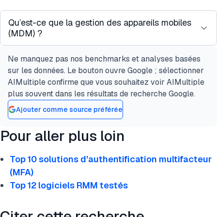
Qu’est-ce que la gestion des appareils mobiles
(MDM) ?
Ne manquez pas nos benchmarks et analyses basées
Le MDM est un logiciel qui donne aux
sur les données. Le bouton ouvre Google ; sélectionner
administrateurs informatiques un contrôle
AIMultiple confirme que vous souhaitez voir AIMultiple
centralisé sur les appareils utilisés par leur
plus souvent dans les résultats de recherche Google.
organisation, y compris les smartphones, les
Ajouter comme source préférée
tablettes, les ordinateurs portables et les kiosques
partagés. Les capacités de base incluent
Pour aller plus loin
l’inscription, l’application de politiques, l’effacement
à distance, la gestion des applications et les
Top 10 solutions d’authentification multifacteur
rapports de conformité.
(MFA)
Top 12 logiciels RMM testés
Citer cette recherche