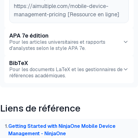
https://aimultiple.com/mobile-device-
management-pricing [Ressource en ligne]
APA 7e édition
Pour les articles universitaires et rapports
d'analystes selon le style APA 7e.
BibTeX
Aperçu
HTML
Copier
Pour les documents LaTeX et les gestionnaires de
références académiques.
Aperçu
HTML
Copier
Liens de référence
@misc{dilmegani2026,

  author = {Dilmegani, Cem and Sezer, Sena},

  title  = {{Comparaison des prix de la gestion de
1
.
Getting Started with NinjaOne Mobile Device
  year   = {2026},

Management - NinjaOne
  month  = jul,
