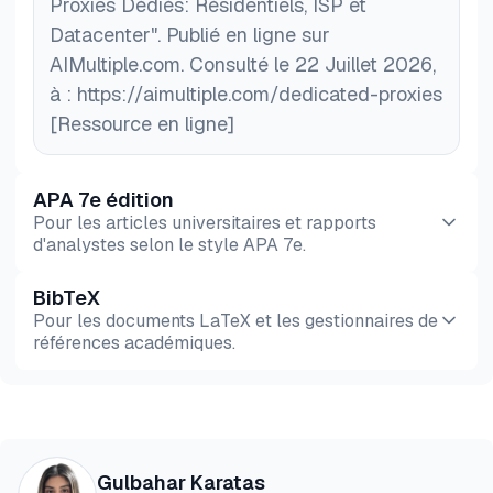
Proxies Dédiés: Résidentiels, ISP et
Datacenter". Publié en ligne sur
AIMultiple.com. Consulté le 22 Juillet 2026,
à : https://aimultiple.com/dedicated-proxies
[Ressource en ligne]
APA 7e édition
Pour les articles universitaires et rapports
d'analystes selon le style APA 7e.
BibTeX
Aperçu
HTML
Copier
Pour les documents LaTeX et les gestionnaires de
références académiques.
Aperçu
HTML
Copier
@misc{karatas2026,

Gulbahar Karatas