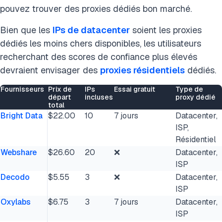
pouvez trouver des proxies dédiés bon marché.
Bien que les
IPs de datacenter
soient les proxies
dédiés les moins chers disponibles, les utilisateurs
recherchant des scores de confiance plus élevés
devraient envisager des
proxies résidentiels
dédiés.
Fournisseurs
Prix de
IPs
Essai gratuit
Type de
départ
incluses
proxy dédié
total
Bright Data
$22.00
10
7 jours
Datacenter,
ISP,
Résidentiel
Webshare
$26.60
20
❌
Datacenter,
ISP
Decodo
$5.55
3
❌
Datacenter,
ISP
Oxylabs
$6.75
3
7 jours
Datacenter,
ISP