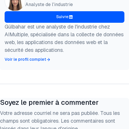
  author = {Karatas, Gulbahar},

Analyste de l'industrie
  title  = {{Meilleurs Proxies Dédiés: Résidentiels
  year   = {2026},

Suivre
  month  = jul,

  howpublished    = {\url{https://aimultiple.com/de
Gülbahar est une analyste de l'industrie chez
  note   = {AIMultiple. Consulté le 22 Juillet 2026
AIMultiple, spécialisée dans la collecte de données
}
web, les applications des données web et la
sécurité des applications.
Voir le profil complet
Soyez le premier à commenter
Votre adresse courriel ne sera pas publiée. Tous les
champs sont obligatoires. Les commentaires sont
laissés dans leur langue d'origine.