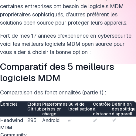
certaines entreprises ont besoin de logiciels MDM
propriétaires sophistiqués, d'autres préfèrent les
solutions open source pour protéger leurs appareils.
Fort de mes 17 années d'expérience en cybersécurité,
voici les meilleurs logiciels MDM open source pour
vous aider à choisir la bonne option :
Comparatif des 5 meilleurs
logiciels MDM
Comparaison des fonctionnalités (partie 1) :
Logiciel
Étoiles
Plateformes
Suivi de
Contrôle
Définition
GitHub
prises en
localisation
à
despolitiq
charge
distance
d'appareil
Headwind
295
Android
✅
✅
✅
MDM
Community