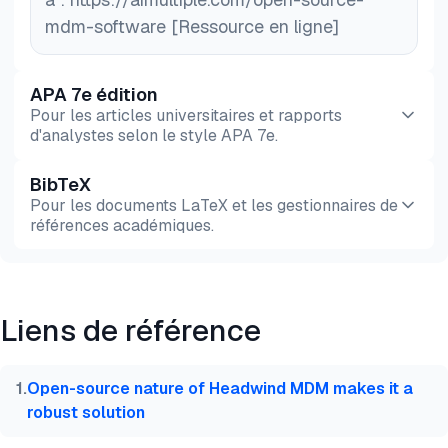
mdm-software [Ressource en ligne]
APA 7e édition
Pour les articles universitaires et rapports
d'analystes selon le style APA 7e.
BibTeX
Aperçu
HTML
Copier
Pour les documents LaTeX et les gestionnaires de
références académiques.
Aperçu
HTML
Copier
Liens de référence
@misc{hafa2026,

  author = {Hafa, Adil},

  title  = {{Top 5 des logiciels MDM open source}},
1
.
Open-source nature of Headwind MDM makes it a
  year   = {2026},

robust solution
  month  = mar,

  howpublished    = {\url{https://aimultiple.com/op