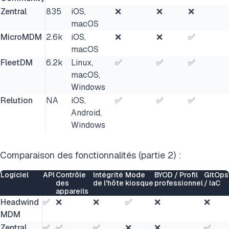
Zentral
835
iOS,
❌
❌
❌
macOS
MicroMDM
2.6k
iOS,
❌
❌
✅
macOS
FleetDM
6.2k
Linux,
✅
✅
✅
macOS,
Windows
Relution
NA
iOS,
✅
✅
✅
Android,
Windows
Comparaison des fonctionnalités (partie 2) :
Logiciel
API
Contrôle
Intégrité
Mode
BYOD / Profil
GitOps
des
de l'hôte
kiosque
professionnel
/ IaC
appareils
Headwind
✅
❌
❌
✅
❌
❌
MDM
Zentral
✅
✅
✅
❌
❌
✅