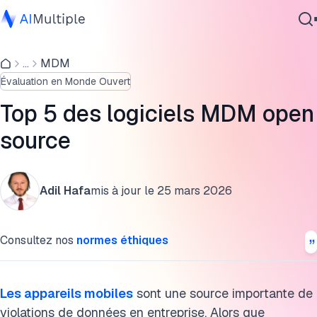
Comparatif des 5 meilleurs logiciels MDM
...
MDM
IA agentique
Fournisseurs analysés
Évaluation en Monde Ouvert
cybersécurité
Critères de comparaison et fonctionnalités
Données
Top 5 des logiciels MDM open
Logiciel d'entreprise
MDM open source vs. propriétaire
source
Services
FAQ
Adil Hafa
mis à jour le
25 mars 2026
Pour aller plus loin
Contactez-nous
Citer cette recherche
Consultez nos
normes éthiques
Les appareils mobiles
sont une source importante de
violations de données en entreprise. Alors que