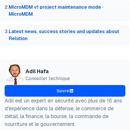
  note   = {AIMultiple. Consulté le 25 Mars 2026}

2
.
MicroMDM v1 project maintenance mode ·
}
MicroMDM
3
.
Latest news, success stories and updates about
Relution
Adil Hafa
Conseiller technique
Suivre
Adil est un expert en sécurité avec plus de 16 ans
d'expérience dans la défense, le commerce de
détail, la finance, la bourse, la commande de
nourriture et le gouvernement.