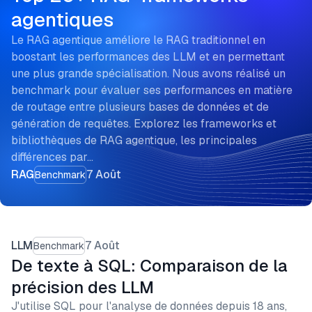
agentiques
Le RAG agentique améliore le RAG traditionnel en
boostant les performances des LLM et en permettant
une plus grande spécialisation. Nous avons réalisé un
benchmark pour évaluer ses performances en matière
de routage entre plusieurs bases de données et de
génération de requêtes. Explorez les frameworks et
bibliothèques de RAG agentique, les principales
différences par…
RAG
7 Août
Benchmark
LLM
7 Août
Benchmark
De texte à SQL: Comparaison de la
précision des LLM
J'utilise SQL pour l'analyse de données depuis 18 ans,