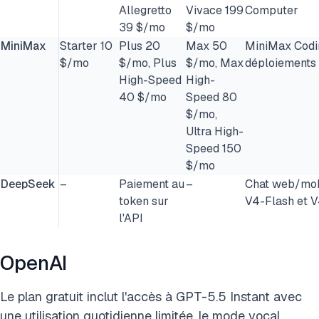
Allegretto
Vivace 199
Computer
39 $/mo
$/mo
MiniMax
Starter 10
Plus 20
Max 50
MiniMax Codi
$/mo
$/mo, Plus
$/mo, Max
déploiement
High-Speed
High-
40 $/mo
Speed 80
$/mo,
Ultra High-
Speed 150
$/mo
DeepSeek
–
Paiement au
–
Chat web/mobi
token sur
V4-Flash et 
l'API
OpenAI
Le plan gratuit inclut l'accès à GPT-5.5 Instant avec
une utilisation quotidienne limitée, le mode vocal