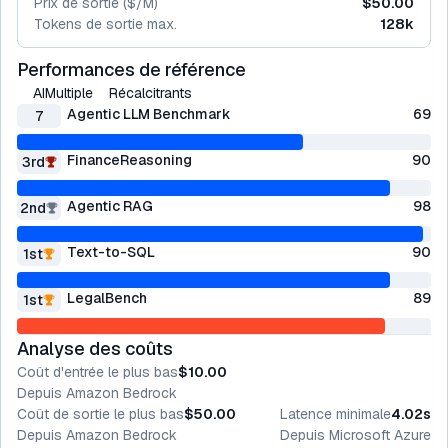
Prix de sortie ($/M)
$50.00
Tokens de sortie max.
128k
Performances de référence
AIMultiple
Récalcitrants
Agentic LLM Benchmark
69
7
FinanceReasoning
90
3rd
Agentic RAG
98
2nd
Text-to-SQL
90
1st
LegalBench
89
1st
Analyse des coûts
Coût d'entrée le plus bas
$10.00
Depuis
Amazon Bedrock
Coût de sortie le plus bas
$50.00
Latence minimale
4.02s
Depuis
Amazon Bedrock
Depuis
Microsoft Azure