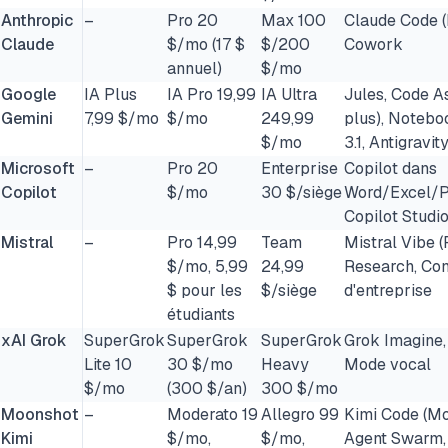
Anthropic
–
Pro 20
Max 100
Claude Code (P
Claude
$/mo (17 $
$/200
Cowork
annuel)
$/mo
Google
IA Plus
IA Pro 19,99
IA Ultra
Jules, Code As
Gemini
7,99 $/mo
$/mo
249,99
plus), Notebo
$/mo
3.1, Antigravit
Microsoft
–
Pro 20
Enterprise
Copilot dans
Copilot
$/mo
30 $/siège
Word/Excel/P
Copilot Studi
Mistral
–
Pro 14,99
Team
Mistral Vibe (
$/mo, 5,99
24,99
Research, Co
$ pour les
$/siège
d'entreprise
étudiants
xAI Grok
SuperGrok
SuperGrok
SuperGrok
Grok Imagine
Lite 10
30 $/mo
Heavy
Mode vocal
$/mo
(300 $/an)
300 $/mo
Moonshot
–
Moderato 19
Allegro 99
Kimi Code (Mo
Kimi
$/mo,
$/mo,
Agent Swarm,