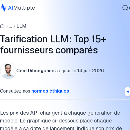
Types de tarification LLM
...
LLM
IA agentique
Évaluation des prix des LLM via API
cybersécurité
Tarification LLM: Top 15+
Comparaison des abonnements LLM
Données
fournisseurs comparés
Logiciel d'entreprise
Comprendre la tarification LLM
Services
Utilisation de plusieurs modèles de langage
Cem Dilmegani
mis à jour le
14 juil. 2026
Mécanismes de tarification et coûts cachés
Contactez-nous
Consultez nos
normes éthiques
Considérations de tarification spécifiques aux entreprises
Tendances futures de la tarification LLM
Les prix des API changent à chaque génération de
FAQ
modèle. Le graphique ci-dessous place chaque
modèle à sa date de lancement, indique son prix de