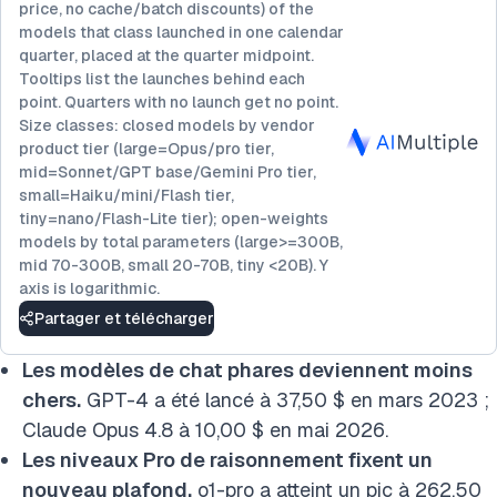
price, no cache/batch discounts) of the
models that class launched in one calendar
quarter, placed at the quarter midpoint.
Tooltips list the launches behind each
point. Quarters with no launch get no point.
Size classes: closed models by vendor
product tier (large=Opus/pro tier,
mid=Sonnet/GPT base/Gemini Pro tier,
small=Haiku/mini/Flash tier,
tiny=nano/Flash-Lite tier); open-weights
models by total parameters (large>=300B,
mid 70-300B, small 20-70B, tiny <20B). Y
axis is logarithmic.
Partager et télécharger
Les modèles de chat phares deviennent moins
chers.
GPT-4 a été lancé à 37,50 $ en mars 2023 ;
Claude Opus 4.8 à 10,00 $ en mai 2026.
Les niveaux Pro de raisonnement fixent un
nouveau plafond.
o1-pro a atteint un pic à 262,50