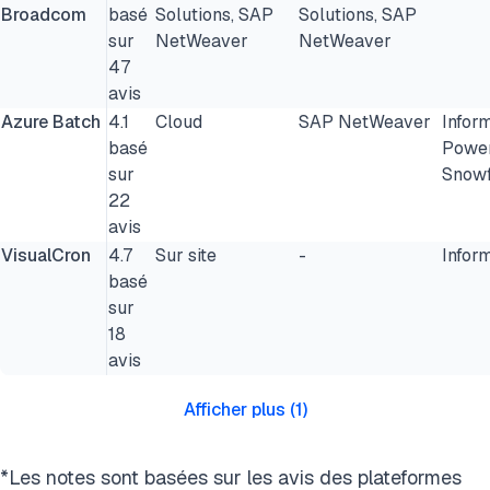
Broadcom
basé
Solutions, SAP
Solutions, SAP
sur
NetWeaver
NetWeaver
47
avis
Azure Batch
4.1
Cloud
SAP NetWeaver
Infor
basé
Powe
sur
Snowf
22
avis
VisualCron
4.7
Sur site
-
Infor
basé
sur
18
avis
Afficher plus
(
1
)
*Les notes sont basées sur les avis des plateformes