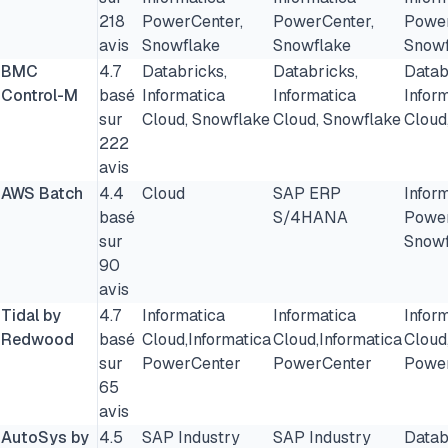
218
PowerCenter,
PowerCenter,
Power
avis
Snowflake
Snowflake
Snowf
BMC
4.7
Databricks,
Databricks,
Datab
Control-M
basé
Informatica
Informatica
Infor
sur
Cloud, Snowflake
Cloud, Snowflake
Cloud
222
avis
AWS Batch
4.4
Cloud
SAP ERP
Infor
basé
S/4HANA
Powe
sur
Snowf
90
avis
Tidal by
4.7
Informatica
Informatica
Infor
Redwood
basé
Cloud,Informatica
Cloud,Informatica
Cloud
sur
PowerCenter
PowerCenter
Powe
65
avis
AutoSys by
4.5
SAP Industry
SAP Industry
Datab