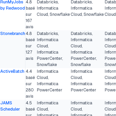
RunMyJobs
4.8
Databricks,
Databricks,
Datab
by Redwood
basé
Informatica
Informatica
Infor
sur
Cloud, Snowflake
Cloud, Snowflake
Cloud
167
avis
Stonebranch
4.8
Databricks,
Databricks,
Datab
basé
Informatica
Informatica
Infor
sur
Cloud,
Cloud,
Cloud
127
Informatica
Informatica
Infor
avis
PowerCenter,
PowerCenter,
Power
Snowflake
Snowflake
Snowf
ActiveBatch
4.4
Informatica
Informatica
Infor
basé
Cloud,
Cloud,
Cloud
sur
Informatica
Informatica
Infor
280
PowerCenter
PowerCenter
Powe
avis
JAMS
4.5
Informatica
Informatica
Infor
Scheduler
basé
Cloud,
Cloud,
Cloud
sur
Informatica
Informatica
Infor