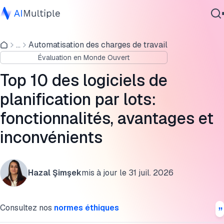
Leaders du marché de la planification par lots
...
Automatisation des charges de travail
IA agentique
Outils de planification par lots présélectionnés
Évaluation en Monde Ouvert
cybersécurité
5 capacités essentielles pour l'analyse comparative des
Données
Top 10 des logiciels de
logiciels de planification par lots
Logiciel d'entreprise
planification par lots:
Services
Quelles autres capacités les outils de planification par lots
fonctionnalités, avantages et
offrent-ils ?
inconvénients
Comment avons-nous choisi les leaders du marché ?
Contactez-nous
FAQ
Hazal Şimşek
mis à jour le
31 juil. 2026
Lectures complémentaires
Citer cette recherche
Consultez nos
normes éthiques