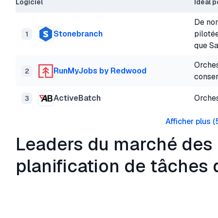
Logiciel
Idéal p
De nom
Stonebranch
piloté
1
que S
Orches
RunMyJobs by Redwood
2
conser
ActiveBatch
Orches
3
Afficher plus
(
Leaders du marché des l
planification de tâches 