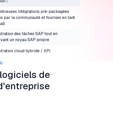
our
breuses intégrations pré-packagées
es par la communauté et fournies en tant
aaS
tration des tâches SAP tout en
vant un noyau SAP propre
tration cloud hybride / API
5
)
ogiciels de
d'entreprise