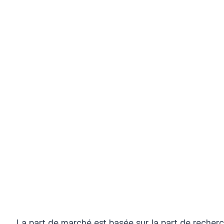
La part de marché est basée sur la part de recher