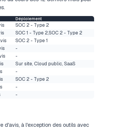
es.
Déploiement
vis
SOC 2 - Type 2
is
SOC 1 - Type 2,SOC 2 - Type 2
vis
SOC 2 - Type 1
vis
-
vis
-
is
Sur site, Cloud public, SaaS
is
-
is
SOC 2 - Type 2
is
-
s
-
 d'avis, à l'exception des outils avec