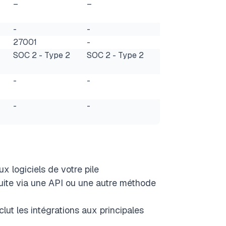
–
–
-
-
27001
-
SOC 2 - Type 2
SOC 2 - Type 2
-
-
-
-
ux logiciels de votre pile
ruite via une API ou une autre méthode
nclut les intégrations aux principales