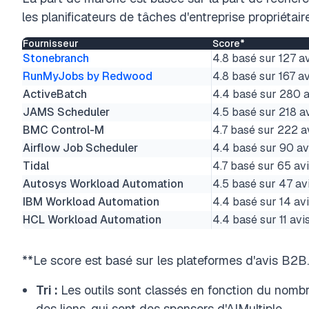
les planificateurs de tâches d'entreprise propriétair
Fournisseur
Score*
Stonebranch
4.8 basé sur 127 a
RunMyJobs by Redwood
4.8 basé sur 167 av
ActiveBatch
4.4 basé sur 280 a
JAMS Scheduler
4.5 basé sur 218 a
BMC Control-M
4.7 basé sur 222 a
Airflow Job Scheduler
4.4 basé sur 90 av
Tidal
4.7 basé sur 65 av
Autosys Workload Automation
4.5 basé sur 47 av
IBM Workload Automation
4.4 basé sur 14 av
HCL Workload Automation
4.4 basé sur 11 avi
**Le score est basé sur les plateformes d'avis B2B.
Tri :
Les outils sont classés en fonction du nombre
des liens, qui sont des sponsors d'AIMultiple.