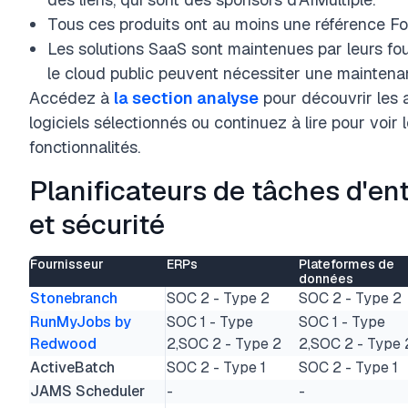
Tous ces produits ont au moins une référence F
Les solutions SaaS sont maintenues par leurs four
le cloud public peuvent nécessiter une maintenanc
Accédez à
la section analyse
pour découvrir les 
logiciels sélectionnés ou continuez à lire pour voir
fonctionnalités.
Planificateurs de tâches d'ent
et sécurité
Fournisseur
ERPs
Plateformes de
données
Stonebranch
SOC 2 - Type 2
SOC 2 - Type 2
RunMyJobs by
SOC 1 - Type
SOC 1 - Type
Redwood
2,SOC 2 - Type 2
2,SOC 2 - Type 
ActiveBatch
SOC 2 - Type 1
SOC 2 - Type 1
JAMS Scheduler
-
-