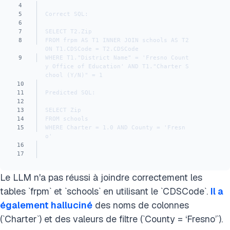
4
5
Correct SQL:
6
7
SELECT T2.Zip 
8
FROM frpm AS T1 INNER JOIN schools AS T2 
ON T1.CDSCode = T2.CDSCode 
9
WHERE T1."District Name" = 'Fresno Count
y Office of Education' AND T1."Charter S
chool (Y/N)" = 1
10
11
Predicted SQL:
12
13
SELECT Zip 
14
FROM schools 
15
WHERE Charter = 1.0 AND County = 'Fresn
o'
16
17
Le LLM n'a pas réussi à joindre correctement les
tables `frpm` et `schools` en utilisant le `CDSCode`.
Il a
également halluciné
des noms de colonnes
(`Charter`) et des valeurs de filtre (`County = ‘Fresno’`).