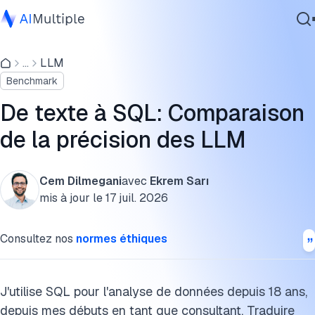
Erreurs courantes dans le SQL généré par les LLM
...
LLM
IA agentique
Pourquoi certains LLMs sont meilleurs en SQL
Benchmark
cybersécurité
Comment les LLMs génèrent du SQL : un aperçu étape par
Données
De texte à SQL: Comparaison
étape
Logiciel d'entreprise
de la précision des LLM
Services
Qu'est-ce que le texte vers SQL ?
Comment fonctionne le texte vers SQL ?
Cem Dilmegani
avec
Ekrem Sarı
mis à jour le
17 juil. 2026
Limites et risques pratiques
Contactez-nous
Consultez nos
normes éthiques
Méthodologie de benchmark pour le texte vers SQL
Lectures complémentaires
J'utilise SQL pour l'analyse de données depuis 18 ans,
FAQ
depuis mes débuts en tant que consultant. Traduire