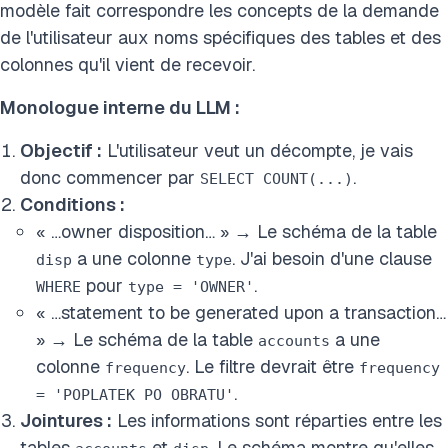
modèle fait correspondre les concepts de la demande
de l'utilisateur aux noms spécifiques des tables et des
colonnes qu'il vient de recevoir.
Monologue interne du LLM :
Objectif :
L'utilisateur veut un décompte, je vais
donc commencer par
.
SELECT COUNT(...)
Conditions :
« …owner disposition… » → Le schéma de la table
a une colonne
. J'ai besoin d'une clause
disp
type
pour
.
WHERE
type = 'OWNER'
« …statement to be generated upon a transaction…
» → Le schéma de la table
a une
accounts
colonne
. Le filtre devrait être
frequency
frequency
.
= 'POPLATEK PO OBRATU'
Jointures :
Les informations sont réparties entre les
tables
et
. Le schéma montre qu'elles