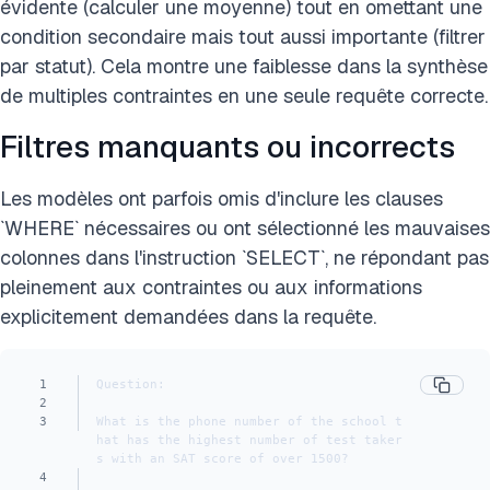
évidente (calculer une moyenne) tout en omettant une
condition secondaire mais tout aussi importante (filtrer
par statut). Cela montre une faiblesse dans la synthèse
de multiples contraintes en une seule requête correcte.
Filtres manquants ou incorrects
Les modèles ont parfois omis d'inclure les clauses
`WHERE` nécessaires ou ont sélectionné les mauvaises
colonnes dans l'instruction `SELECT`, ne répondant pas
pleinement aux contraintes ou aux informations
explicitement demandées dans la requête.
1
Question:
2
3
What is the phone number of the school t
hat has the highest number of test taker
s with an SAT score of over 1500?
4