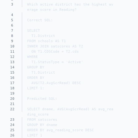
3
Which active district has the highest av
erage score in Reading?
4
5
Correct SQL:
6
7
SELECT
8
  T1.District
9
FROM schools AS T1
10
INNER JOIN satscores AS T2
11
  ON T1.CDSCode = T2.cds
12
WHERE
13
  T1.StatusType = 'Active'
14
GROUP BY
15
  T1.District
16
ORDER BY
17
  AVG(T2.AvgScrRead) DESC
18
LIMIT 1;
19
20
Predicted SQL:
21
22
SELECT dname, AVG(AvgScrRead) AS avg_rea
ding_score
23
FROM satscores
24
GROUP BY dname
25
ORDER BY avg_reading_score DESC
26
LIMIT 1