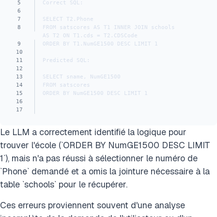
5
Correct SQL:
6
7
SELECT T2.Phone 
8
FROM satscores AS T1 INNER JOIN schools 
AS T2 ON T1.cds = T2.CDSCode 
9
ORDER BY T1.NumGE1500 DESC LIMIT 1
10
11
Predicted SQL:
12
13
SELECT sname, NumGE1500 
14
FROM satscores 
15
ORDER BY NumGE1500 DESC LIMIT 1
16
17
Le LLM a correctement identifié la logique pour
trouver l'école (`ORDER BY NumGE1500 DESC LIMIT
1`), mais n'a pas réussi à sélectionner le numéro de
`Phone` demandé et a omis la jointure nécessaire à la
table `schools` pour le récupérer.
Ces erreurs proviennent souvent d'une analyse