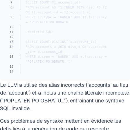
7
SELECT COUNT(T1.account_id) 
8
FROM account AS T1 INNER JOIN disp AS T2 
ON T1.account_id = T2.account_id 
9
WHERE T2.type = 'OWNER' AND T1.frequency 
= 'POPLATEK PO OBRATU'
10
11
Predicted SQL:
12
13
SELECT COUNT(DISTINCT a.account_id) 
14
FROM accounts a JOIN disp d ON a.account
_id = d.account_id 
15
WHERE d.type = 'OWNER' AND a.frequency = 
'POPLATEK PO OBRATU...'
16
17
Le LLM a utilisé des alias incorrects (`accounts` au lieu
de `account`) et a inclus une chaîne littérale incomplète
(`’POPLATEK PO OBRATU…’`), entraînant une syntaxe
SQL invalide.
Ces problèmes de syntaxe mettent en évidence les
défis liés à la génération de code qui respecte