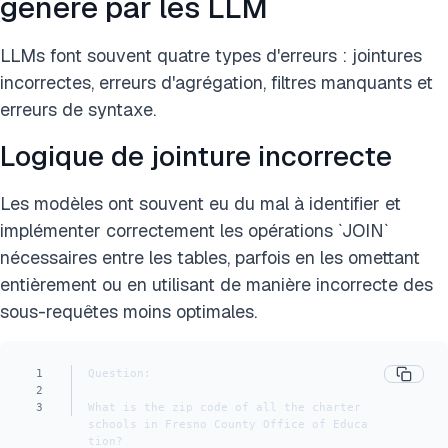
généré par les LLM
LLMs font souvent quatre types d'erreurs : jointures
incorrectes, erreurs d'agrégation, filtres manquants et
erreurs de syntaxe.
Logique de jointure incorrecte
Les modèles ont souvent eu du mal à identifier et
implémenter correctement les opérations `JOIN`
nécessaires entre les tables, parfois en les omettant
entièrement ou en utilisant de manière incorrecte des
sous-requêtes moins optimales.
1
Question:
2
3
What is the zip code of all the charter 
schools in Fresno County Office of Educa
tion?