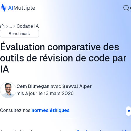
Résultats du benchmark
...
Codage IA
IA agentique
Comparaison détaillée
Benchmark
cybersécurité
Fonctionnalités
Données
Évaluation comparative des
Logiciel d'entreprise
Analyse approfondie des fonctionnalités
outils de révision de code par
Services
IA
Composants et intégrations
Méthodologie
Cem Dilmegani
avec
Şevval Alper
Contactez-nous
Évaluations des développeurs
mis à jour le
13 mars 2026
LLM-as-a-Judge
Consultez nos
normes éthiques
Qu'est-ce que la révision de code par IA ?