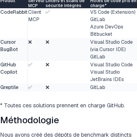
Produit
Serveur
Linters et scans de
Hôtes de code pris en
MCP
sécurité intégrés
charge*
CodeRabbit
Client
✅
VS Code (Extension)
MCP
GitLab
Azure DevOps
Bitbucket
Cursor
❌
❌
Visual Studio Code
BugBot
(via Cursor IDE)
GitLab
GitHub
✅
❌
Visual Studio Code
Copilot
Visual Studio
JetBrains IDEs
Greptile
✅
❌
GitLab
* Toutes ces solutions prennent en charge GitHub.
Méthodologie
Nous avons créé des dépôts de benchmark distincts