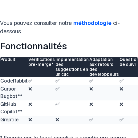
Vous pouvez consulter notre
méthodologie
ci-
dessous.
Fonctionnalités
Produit
Vérifications
Implémentation
Adaptation
Questio
pré-merge*
des
aux retours
de suivi
suggestions en
des
un clic
développeurs
CodeRabbit
✅
✅
✅
✅
Cursor
❌
✅
❌
❌
Bugbot**
GitHub
❌
✅
❌
❌
Copilot**
Greptile
❌
❌
✅
✅
*
Fournie par la fonctionnalité « agentic pre-merge