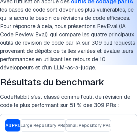
Avantages de la révision de code par IA
Avec l'utilisation accrue des
outils de codage par IA
,
les bases de code sont devenues plus vulnérables, ce
Limites et défis
qui a accru le besoin de révisions de code efficaces.
Pour répondre à cela, nous présentons RevEval (IA
Bonnes pratiques pour l'utilisation des révisions de code
Code Review Eval), qui compare les quatre principaux
par IA
outils de révision de code par IA sur 309 pull requests
Remerciements
provenant de dépôts de tailles variées et évalue leurs
performances en utilisant les retours de 10
Citez ce benchmark
développeurs et d'un LLM-as-a-judge.
Résultats du benchmark
CodeRabbit s'est classé comme l'outil de révision de
code le plus performant sur 51 % des 309 PRs :
All PRs
Large Repository PRs
Small Repository PRs