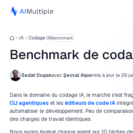
IA
Codage IA
Benchmark
Benchmark de codag
Sedat Dogan
avec
Şevval Alper
mis à jour le
29 ju
Dans le domaine du codage IA, le marché s'est frag
CLI agentiques
et les
éditeurs de code IA
intégr
automatiser le développement. Peu de comparaison
des charges de travail identiques.
Nous avons évalué chaque agent sur 10 tâches de