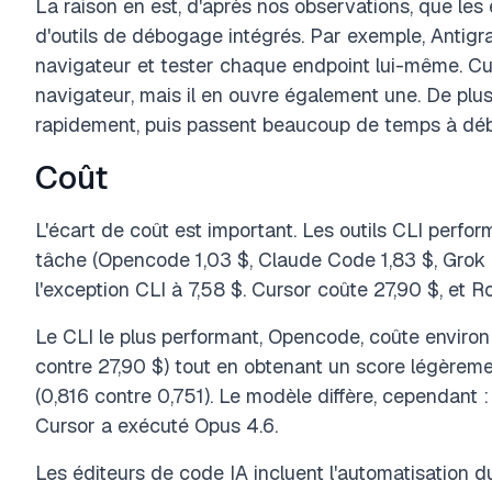
La raison en est, d'après nos observations, que les
d'outils de débogage intégrés. Par exemple, Antigra
navigateur et tester chaque endpoint lui-même. Cur
navigateur, mais il en ouvre également une. De plus,
rapidement, puis passent beaucoup de temps à dé
Coût
L'écart de coût est important. Les outils CLI perfo
tâche (Opencode 1,03 $, Claude Code 1,83 $, Grok 2
l'exception CLI à 7,58 $. Cursor coûte 27,90 $, et 
Le CLI le plus performant, Opencode, coûte environ
contre 27,90 $) tout en obtenant un score légèrem
(0,816 contre 0,751). Le modèle diffère, cependant
Cursor a exécuté Opus 4.6.
Les éditeurs de code IA incluent l'automatisation du