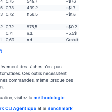
94
0,75
549,7
~$7,6
95
0,73
439.2
~$1,7
93
0,72
1158,5
~$1,8
82
0,72
876,5
~$0,2
0,71
n.d.
~5,5$
1
0,69
n.d.
Gratuit
7
)
hèvement des tâches n'est pas
tomatisés. Ces outils nécessitent
aines commandes, même lorsque ces
n.
ation, visitez la
méthodologie
.
k CLI Agentique
et le
Benchmark