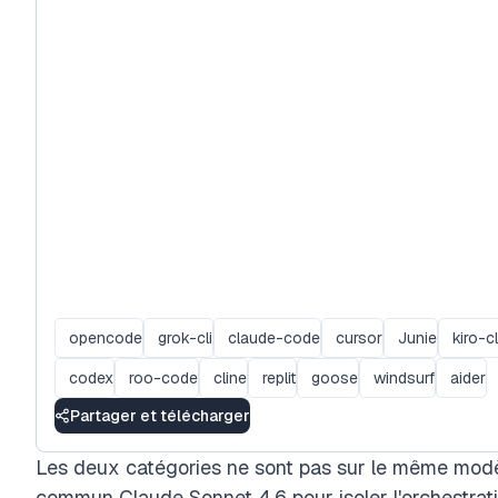
opencode
grok-cli
claude-code
cursor
Junie
kiro-cl
codex
roo-code
cline
replit
goose
windsurf
aider
Partager et télécharger
Les deux catégories ne sont pas sur le même modèl
commun Claude Sonnet 4.6 pour isoler l'orchestrati