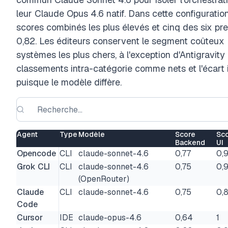
leur Claude Opus 4.6 natif. Dans cette configuration,
scores combinés les plus élevés et cinq des six pr
0,82. Les éditeurs conservent le segment coûteux : 
systèmes les plus chers, à l'exception d'Antigravity c
classements intra-catégorie comme nets et l'écart 
puisque le modèle diffère.
Agent
Type
Modèle
Score
Sc
Backend
UI
Opencode
CLI
claude-sonnet-4.6
0,77
0,
Grok CLI
CLI
claude-sonnet-4.6
0,75
0,
(OpenRouter)
Claude
CLI
claude-sonnet-4.6
0,75
0,
Code
Cursor
IDE
claude-opus-4.6
0,64
1