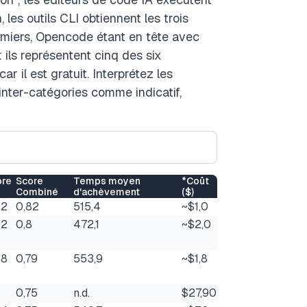
 les outils CLI obtiennent les trois
emiers, Opencode étant en tête avec
ils représentent cinq des six
ar il est gratuit. Interprétez les
inter-catégories comme indicatif,
ore
Score
Temps moyen
*Coût
Combiné
d'achèvement
($)
92
0,82
515,4
~$1,0
92
0,8
472,1
~$2,0
88
0,79
553,9
~$1,8
0,75
n.d.
$27,90