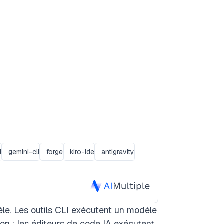
i
gemini-cli
forge
kiro-ide
antigravity
e. Les outils CLI exécutent un modèle
on ; les éditeurs de code IA exécutent