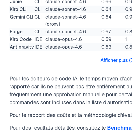
Junie
CLI
claude-sonnet-4.6
0,66
0,
Kiro CLI
CLI
claude-sonnet-4.6
0,64
0,
Gemini CLI
CLI
claude-sonnet-4.6
0,64
0,
(proxy)
Forge
CLI
claude-sonnet-4.6
0,67
0,
Kiro Code
IDE
claude-opus-4.6
0,59
1
Antigravity
IDE
claude-opus-4.6
0,63
0,8
Afficher plus
(
Pour les éditeurs de code IA, le temps moyen d'ac
rapporté car ils ne peuvent pas être entièrement au
fréquemment une approbation manuelle pour cert
commandes sont incluses dans la liste d'autorisatio
Pour le rapport des coûts et la méthodologie d'évalu
Pour des résultats détaillés, consultez le
Benchmar