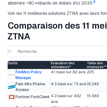
2
atteindre ~80 milliards de dollars d'ici 2035.
Voir les 11 meilleures solutions ZTNA avec leurs fonct
Comparaison des 11 mei
ZTNA
Outils
Évaluation des
Taille des
utilisateurs*
employés**
FireMon Policy
4.1 basé sur 82 avis
225
Manager
Palo Alto Prisma
4.3 basé sur 73 avis
16,348
Access
4.3 basé sur 492
15 989
Fortinet FortiClient
avis