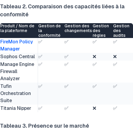
Tableau 2. Comparaison des capacités liées à la
conformité
Produit / Nom de
Gestion de
Gestion des
Gestion
Gestion
la plateforme
la
changements
des
des
conformité
règles
audits
FireMon Policy
✅
✅
✅
✅
Manager
Sophos Central
✅
✅
❌
❌
Manage Engine
✅
✅
✅
✅
Firewall
Analyzer
Tufin
✅
✅
✅
✅
Orchestration
Suite
Titania Nipper
✅
✅
❌
✅
Tableau 3. Présence sur le marché