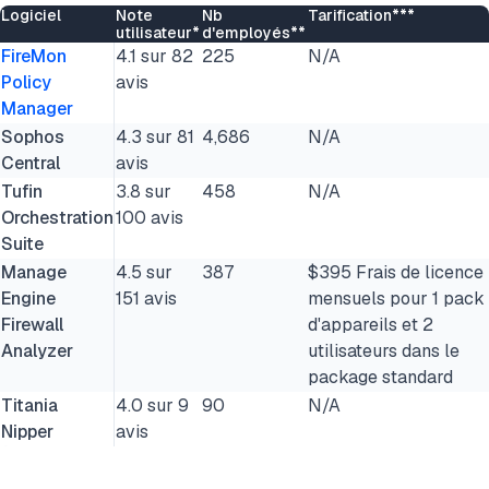
Logiciel
Note
Nb
Tarification***
utilisateur*
d'employés**
FireMon
4.1 sur 82
225
N/A
Policy
avis
Manager
Sophos
4.3 sur 81
4,686
N/A
Central
avis
Tufin
3.8 sur
458
N/A
Orchestration
100 avis
Suite
Manage
4.5 sur
387
$395 Frais de licence
Engine
151 avis
mensuels pour 1 pack
Firewall
d'appareils et 2
Analyzer
utilisateurs dans le
package standard
Titania
4.0 sur 9
90
N/A
Nipper
avis