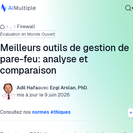
Comparaison des 5 meilleurs logiciels de gestion de pare-
feu
...
Firewall
IA agentique
Évaluation en Monde Ouvert
cybersécurité
Analyse des 5 meilleurs outils de gestion de pare-feu
Données
Meilleurs outils de gestion de
Liste des fonctionnalités communes
Logiciel d'entreprise
pare-feu: analyse et
Services
Critères clés pour choisir le bon outil
comparaison
Services de gestion de pare-feu natifs
Adil Hafa
avec
Ezgi Arslan, PhD.
FAQ
Contactez-nous
mis à jour le
9 juin 2026
Logiciels de sécurité importants à combiner avec les outils
de gestion de pare-feu
Consultez nos
normes éthiques
Pour en savoir plus