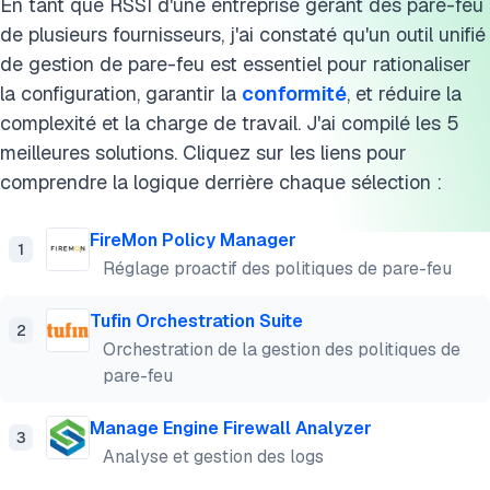
En tant que RSSI d'une entreprise gérant des pare-feu
Citer cette recherche
de plusieurs fournisseurs, j'ai constaté qu'un outil unifié
de gestion de pare-feu est essentiel pour rationaliser
la configuration, garantir la
conformité
, et réduire la
complexité et la charge de travail. J'ai compilé les 5
meilleures solutions. Cliquez sur les liens pour
comprendre la logique derrière chaque sélection :
FireMon Policy Manager
1
Réglage proactif des politiques de pare-feu
Tufin Orchestration Suite
2
Orchestration de la gestion des politiques de
pare-feu
Manage Engine Firewall Analyzer
3
Analyse et gestion des logs