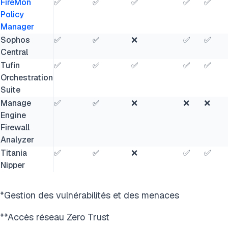
FireMon
✅
✅
✅
✅
✅
Policy
Manager
Sophos
✅
✅
❌
✅
✅
Central
Tufin
✅
✅
✅
✅
✅
Orchestration
Suite
Manage
✅
✅
❌
❌
❌
Engine
Firewall
Analyzer
Titania
✅
✅
❌
✅
✅
Nipper
*Gestion des vulnérabilités et des menaces
**Accès réseau Zero Trust