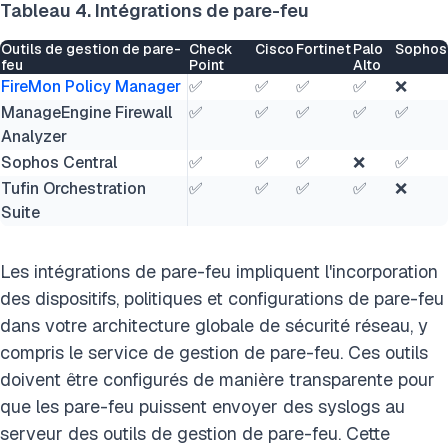
Tableau 4. Intégrations de pare-feu
Outils de gestion de pare-
Check
Cisco
Fortinet
Palo
Sophos
feu
Point
Alto
FireMon Policy Manager
✅
✅
✅
✅
❌
ManageEngine Firewall
✅
✅
✅
✅
✅
Analyzer
Sophos Central
✅
✅
✅
❌
✅
Tufin Orchestration
✅
✅
✅
✅
❌
Suite
Les intégrations de pare-feu impliquent l'incorporation
des dispositifs, politiques et configurations de pare-feu
dans votre architecture globale de sécurité réseau, y
compris le service de gestion de pare-feu. Ces outils
doivent être configurés de manière transparente pour
que les pare-feu puissent envoyer des syslogs au
serveur des outils de gestion de pare-feu. Cette