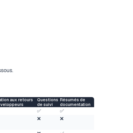
sous.
tion aux retours
Questions
Résumés de
éveloppeurs
de suivi
documentation
✅
✅
❌
❌