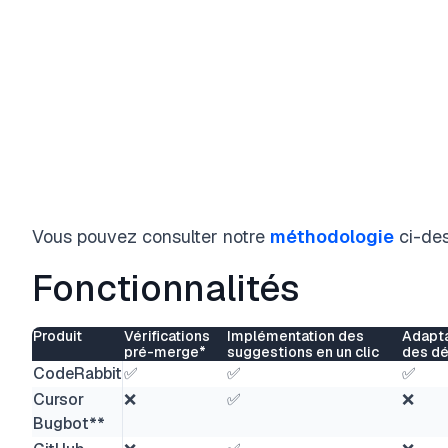
Vous pouvez consulter notre
méthodologie
ci-des
Fonctionnalités
Produit
Vérifications
Implémentation des
Adapta
pré-merge*
suggestions en un clic
des d
CodeRabbit
✅
✅
✅
Cursor
❌
✅
❌
Bugbot**