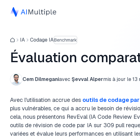
IA
Codage IA
Benchmark
Évaluation comparati
Cem Dilmegani
avec
Şevval Alper
mis à jour le
13
Avec l'utilisation accrue des
outils de codage par
plus vulnérables, ce qui a accru le besoin de révis
cela, nous présentons RevEval (IA Code Review Eva
outils de révision de code par IA sur 309 pull requ
variées et évalue leurs performances en utilisant l