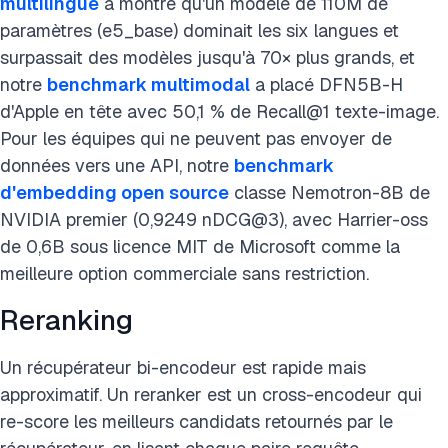
multilingue
a montré qu'un modèle de 110M de
paramètres (e5_base) dominait les six langues et
surpassait des modèles jusqu'à 70× plus grands, et
notre
benchmark multimodal
a placé DFN5B-H
d'Apple en tête avec 50,1 % de Recall@1 texte-image.
Pour les équipes qui ne peuvent pas envoyer de
données vers une API, notre
benchmark
d'embedding open source
classe Nemotron-8B de
NVIDIA premier (0,9249 nDCG@3), avec Harrier-oss
de 0,6B sous licence MIT de Microsoft comme la
meilleure option commerciale sans restriction.
Reranking
Un récupérateur bi-encodeur est rapide mais
approximatif. Un reranker est un cross-encodeur qui
re-score les meilleurs candidats retournés par le