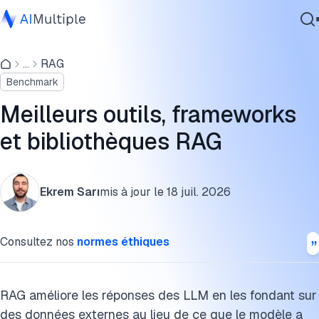
Résultats des benchmarks RAG
...
RAG
IA agentique
Comment choisir votre pile RAG
Benchmark
cybersécurité
RAG contre contexte long
Données
Meilleurs outils, frameworks
Logiciel d'entreprise
Quels sont les modèles et outils RAG disponibles ?
et bibliothèques RAG
Services
Qu'est-ce que la génération augmentée de récupération ?
Ekrem Sarı
mis à jour le
18 juil. 2026
Comment fonctionnent les modèles RAG ?
Contactez-nous
Quels sont les différents types de RAG ?
Consultez nos
normes éthiques
Architectures RAG avancées
Comment évaluer les systèmes RAG
RAG améliore les réponses des LLM en les fondant sur
des données externes au lieu de ce que le modèle a