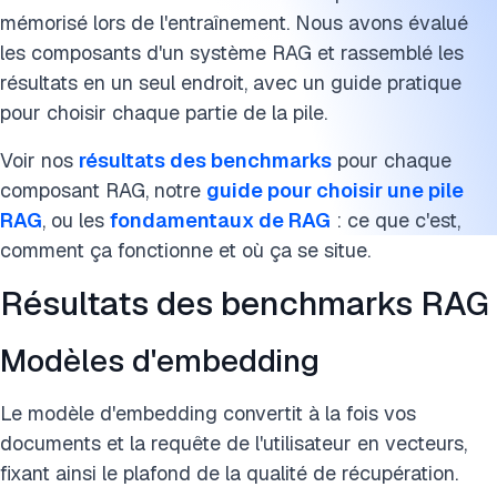
Chunk size
mémorisé lors de l'entraînement. Nous avons évalué
Fine-Tuning contre Génération Augmentée de Récupération
les composants d'un système RAG et rassemblé les
résultats en un seul endroit, avec un guide pratique
Avantages de la génération augmentée de récupération
pour choisir chaque partie de la pile.
Pour aller plus loin
Voir nos
résultats des benchmarks
pour chaque
composant RAG, notre
guide pour choisir une pile
Citez ce benchmark
RAG
, ou les
fondamentaux de RAG
: ce que c'est,
comment ça fonctionne et où ça se situe.
Résultats des benchmarks RAG
Modèles d'embedding
Le modèle d'embedding convertit à la fois vos
documents et la requête de l'utilisateur en vecteurs,
fixant ainsi le plafond de la qualité de récupération.