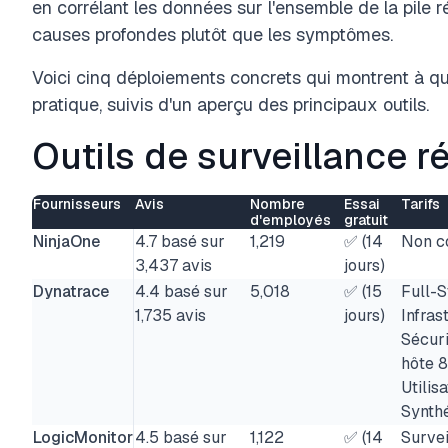
en corrélant les données sur l'ensemble de la pile r
causes profondes plutôt que les symptômes.
Voici cinq déploiements concrets qui montrent à qu
pratique, suivis d'un aperçu des principaux outils.
Outils de surveillance r
Fournisseurs
Avis
Nombre
Essai
Tarifs
d'employés
gratuit
NinjaOne
4.7 basé sur
1,219
✅ (14
Non c
3,437 avis
jours)
Dynatrace
4.4 basé sur
5,018
✅ (15
Full-S
1,735 avis
jours)
Infras
Sécuri
hôte 8
Utilis
Synthé
LogicMonitor
4.5 basé sur
1,122
✅ (14
Survei