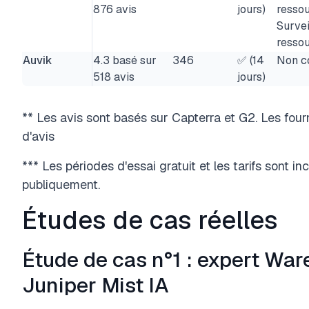
876 avis
jours)
resso
Survei
ressou
Auvik
4.3 basé sur
346
✅ (14
Non c
518 avis
jours)
** Les avis sont basés sur Capterra et G2. Les fou
d'avis
*** Les périodes d'essai gratuit et les tarifs sont in
publiquement.
Études de cas réelles
Étude de cas n°1 : expert Wa
Juniper Mist IA