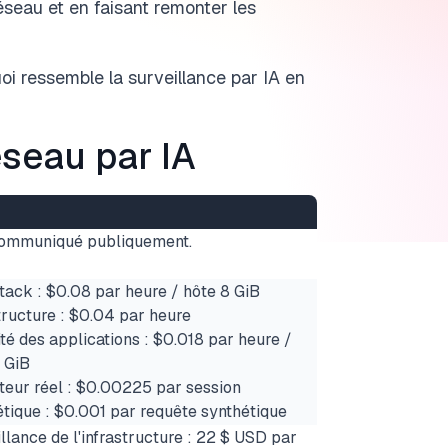
éseau et en faisant remonter les
oi ressemble la surveillance par IA en
éseau par IA
ommuniqué publiquement.
tack : $0.08 par heure / hôte 8 GiB
tructure : $0.04 par heure
té des applications : $0.018 par heure /
 GiB
ateur réel : $0.00225 par session
tique : $0.001 par requête synthétique
llance de l'infrastructure : 22 $ USD par