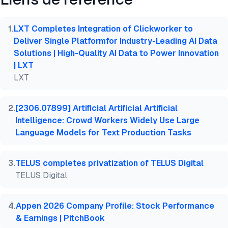
@misc{dilmegani2026,

  author = {Dilmegani, Cem and Sezer, Sena},

  title  = {{Meilleures alternatives à Appen pour 
1
.
LXT Completes Integration of Clickworker to
  year   = {2026},

Deliver Single Platformfor Industry-Leading AI Data
  month  = jun,

Solutions | High-Quality AI Data to Power Innovation
  howpublished    = {\url{https://aimultiple.com/ap
| LXT
  note   = {AIMultiple. Consulté le 30 Juin 2026}

}
LXT
2
.
[2306.07899] Artificial Artificial Artificial
Intelligence: Crowd Workers Widely Use Large
Language Models for Text Production Tasks
3
.
TELUS completes privatization of TELUS Digital
TELUS Digital
4
.
Appen 2026 Company Profile: Stock Performance
& Earnings | PitchBook