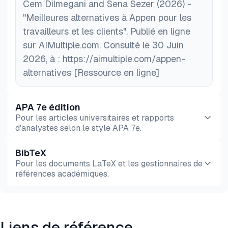
Cem Dilmegani and Sena Sezer (2026) -
MTurk restent utiles pour les tâches à haut volume
"Meilleures alternatives à Appen pour les
et à faible enjeu où un certain bruit de sortie est
travailleurs et les clients". Publié en ligne
acceptable.
sur AIMultiple.com. Consulté le 30 Juin
2026, à : https://aimultiple.com/appen-
alternatives [Ressource en ligne]
APA 7e édition
Pour les articles universitaires et rapports
d'analystes selon le style APA 7e.
BibTeX
Aperçu
HTML
Copier
Pour les documents LaTeX et les gestionnaires de
références académiques.
Aperçu
HTML
Copier
Liens de référence