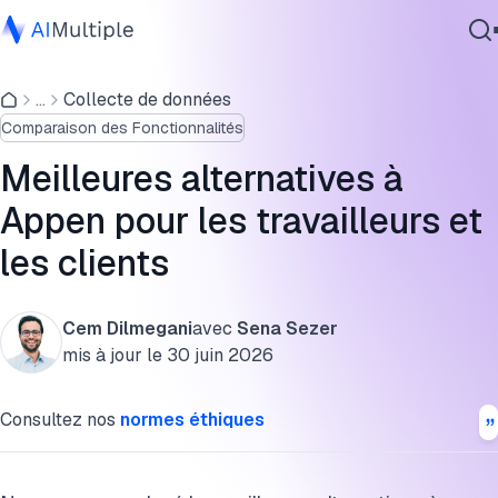
Alternatives à Appen pour les travailleurs
...
Collecte de données
IA agentique
Analyse détaillée des alternatives pour les travailleurs
Comparaison des Fonctionnalités
cybersécurité
Alternatives à Appen pour les clients
Données
Meilleures alternatives à
Logiciel d'entreprise
Avis sur Appen
Appen pour les travailleurs et
Services
les clients
FAQ
Citer cette recherche
Cem Dilmegani
avec
Sena Sezer
Contactez-nous
mis à jour le
30 juin 2026
Consultez nos
normes éthiques