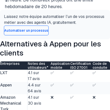
hebdomadaire de 20 heures.
Laissez notre équipe automatiser l'un de vos processus
métier avec des agents IA, gratuitement.
Automatiser un processus
Alternatives à Appen pour les
clients
Entreprises
Notes des
Application
Certification
Code de
utilisateurs*
mobile
ISO 27001
conduite
LXT
4.1 sur
✅
✅
✅
17 avis
Appen
4.4 sur
✅
✅
✅
64 avis
Amazon
4.1 sur
❌
✅
❌
Mechanical
30 avis
Turk