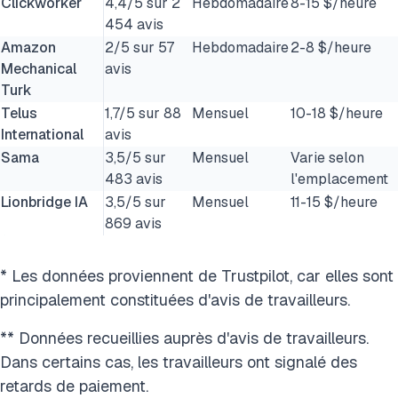
Clickworker
4,4/5 sur 2
Hebdomadaire
8-15 $/heure
454 avis
Amazon
2/5 sur 57
Hebdomadaire
2-8 $/heure
Mechanical
avis
Turk
Telus
1,7/5 sur 88
Mensuel
10-18 $/heure
International
avis
Sama
3,5/5 sur
Mensuel
Varie selon
483 avis
l'emplacement
Lionbridge IA
3,5/5 sur
Mensuel
11-15 $/heure
869 avis
* Les données proviennent de Trustpilot, car elles sont
principalement constituées d'avis de travailleurs.
** Données recueillies auprès d'avis de travailleurs.
Dans certains cas, les travailleurs ont signalé des
retards de paiement.