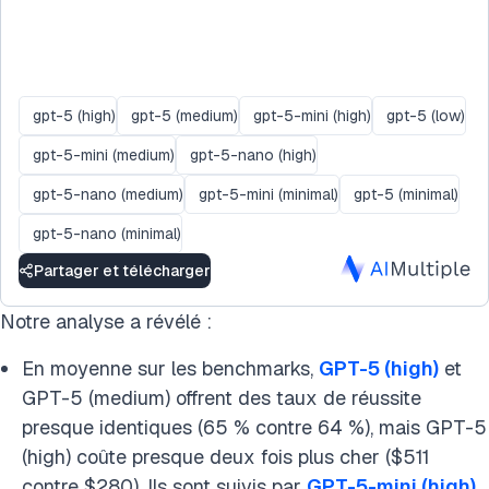
gpt-5 (high)
gpt-5 (medium)
gpt-5-mini (high)
gpt-5 (low)
gpt-5-mini (medium)
gpt-5-nano (high)
gpt-5-nano (medium)
gpt-5-mini (minimal)
gpt-5 (minimal)
gpt-5-nano (minimal)
Partager et télécharger
Notre analyse a révélé :
En moyenne sur les benchmarks,
GPT-5 (high)
et
GPT-5 (medium) offrent des taux de réussite
presque identiques (65 % contre 64 %), mais GPT-5
(high) coûte presque deux fois plus cher ($511
contre $280). Ils sont suivis par
GPT-5-mini (high)
,