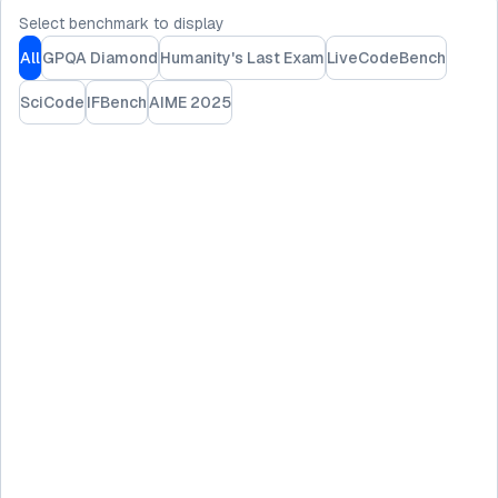
Select benchmark to display
All
GPQA Diamond
Humanity's Last Exam
LiveCodeBench
SciCode
IFBench
AIME 2025