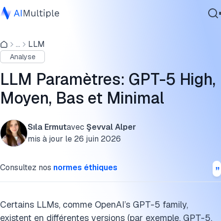
Prix vs succès : Principaux enseignements
...
LLM
IA agentique
Réglages de paramètres élevé, moyen, bas et minimal
Analyse
cybersécurité
Que sont les paramètres LLM ?
Données
LLM Paramètres: GPT-5 High,
Logiciel d'entreprise
Taille du modèle, paramètres et principes fondamentaux d
Moyen, Bas et Minimal
Services
l’entraînement
Différences entre les paramètres clés
Sıla Ermut
avec
Şevval Alper
mis à jour le
26 juin 2026
Citer cette recherche
Contactez-nous
Consultez nos
normes éthiques
Certains LLMs, comme OpenAI’s GPT-5 family,
existent en différentes versions (par exemple, GPT-5,