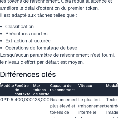
les tokens de raisonnement. Cela réduit la latence et
améliore le délai d’obtention du premier token.
Il est adapté aux tâches telles que :
Classification
Réécritures courtes
Extraction structurée
Opérations de formatage de base
Lorsqu’aucun paramètre de raisonnement n’est fourni,
le niveau d’effort par défaut est moyen.
Différences clés
Modèle
Fenêtre
Max
Capacité de
Vitesse
Modal
de
tokens
raisonnement
contexte
de sortie
GPT-5
400,000
128,000
Raisonnement
Le plus lent
Texte
plus élevé et
(raisonnement
(entré
tokens de
interne le
Image