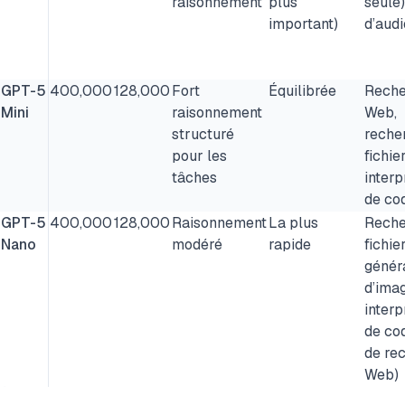
raisonnement
plus
seule)
important)
d’audi
GPT-5
400,000
128,000
Fort
Équilibrée
Reche
Mini
raisonnement
Web,
structuré
reche
pour les
fichier
tâches
interp
de co
GPT-5
400,000
128,000
Raisonnement
La plus
Reche
Nano
modéré
rapide
fichier
génér
d’ima
interp
de co
de re
Web)