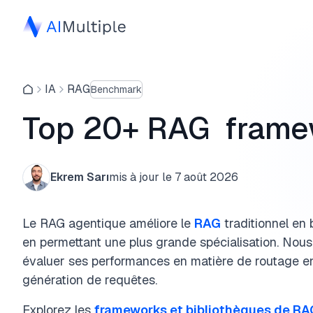
IA
RAG
Benchmark
Top 20+ RAG frame
Ekrem Sarı
mis à jour le
7 août 2026
Le RAG agentique améliore le
RAG
traditionnel en
en permettant une plus grande spécialisation. Nou
évaluer ses performances en matière de routage en
génération de requêtes.
Explorez les
frameworks et bibliothèques de RA