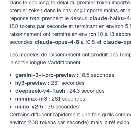
Dans le cas long, le délai du premier token importe 
premier token dans le cas long importe moins, et l
réponse total prennent le dessus.
claude-haiku-4
180 tokens par seconde et terminant en environ 5
raisonnement ont terminé en environ 10 à 13 secon
secondes,
claude-opus-4-8
à 10.8, et
claude-op
Les modèles de raisonnement ont produit des temps 
la sortie longue s'additionnent :
gemini-3-1-pro-preview :
18.5 secondes
hy3-preview :
23.1 secondes
deepseek-v4-flash :
24.3 secondes
minimax-m3 :
28.1 secondes
mimo-v2-5 :
35 secondes
Certains diffusent rapidement une fois qu'ils comm
environ 200 tokens par seconde), mais la réflexion in