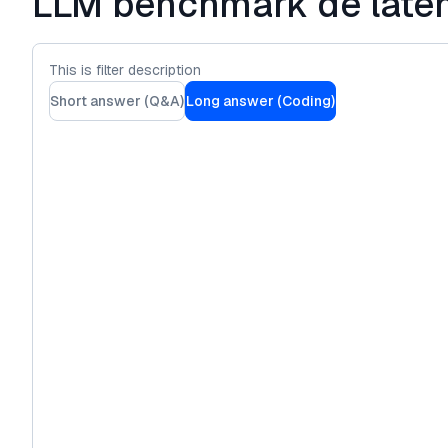
LLM benchmark de late
This is filter description
Short answer (Q&A)
Long answer (Coding)