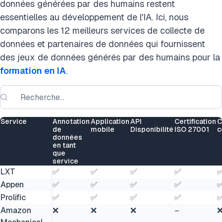
données générées par des humains restent
essentielles au développement de l'IA. Ici, nous
comparons les 12 meilleurs services de collecte de
données et partenaires de données qui fournissent
des jeux de données générés par des humains pour la
formation en IA
.
Service
Annotation
Application
API
Certification
C
de
mobile
Disponibilité
ISO 27001
c
données
en tant
que
service
LXT
✅
✅
✅
✅
Appen
✅
✅
✅
✅
Prolific
✅
✅
✅
✅
Amazon
❌
❌
❌
–