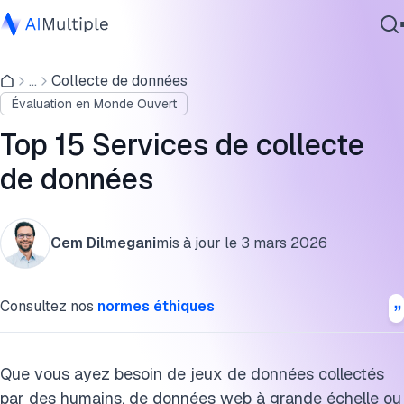
Top 15 des services de collecte de données pour l'IA
...
Collecte de données
IA agentique
Analyse détaillée des services de collecte de données pou
Évaluation en Monde Ouvert
cybersécurité
l'IA
Données
Top 15 Services de collecte
Critères de sélection des services de collecte de données
Logiciel d'entreprise
de données
pour l'IA
Services
Pourquoi travailler avec un fournisseur de services de
collecte de données pour l'IA ?
Cem Dilmegani
mis à jour le
3 mars 2026
Contactez-nous
Services de collecte de données pour la recherche de
marché
Consultez nos
normes éthiques
FAQ
Que vous ayez besoin de jeux de données collectés
Ressources externes
par des humains, de données web à grande échelle ou