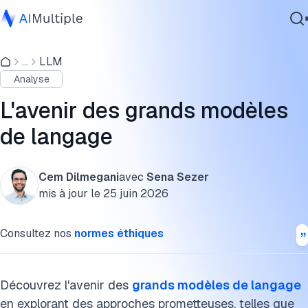
Méthodologie du benchmark LLM
...
LLM
IA agentique
Tendances futures des grands modèles de langage
Analyse
cybersécurité
Limites des grands modèles de langage (LLMs)
Données
L'avenir des grands modèles
Logiciel d'entreprise
Principales plateformes LLM
de langage
Services
FAQ
Cem Dilmegani
avec
Sena Sezer
Citer cette recherche
mis à jour le
25 juin 2026
Contactez-nous
Consultez nos
normes éthiques
Découvrez l'avenir des
grands modèles de langage
en explorant des approches prometteuses, telles que