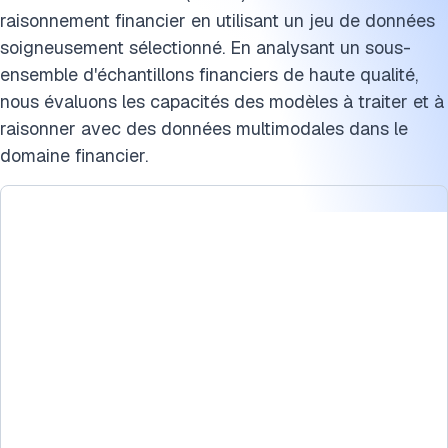
raisonnement financier en utilisant un jeu de données
Comment les grands modèles multimodaux sont-ils
soigneusement sélectionné. En analysant un sous-
entraînés ?
ensemble d'échantillons financiers de haute qualité,
Comment fonctionnent les LMMs ?
nous évaluons les capacités des modèles à traiter et à
raisonner avec des données multimodales dans le
Quelles sont les limites des grands modèles de langage ?
domaine financier.
Méthodologie de benchmark pour les LMMs
Avertissement
Conclusion
Citez ce benchmark