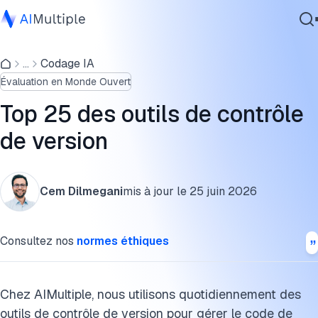
Analyse des meilleurs outils de contrôle de version
...
Codage IA
IA agentique
Autres outils de contrôle de version
Évaluation en Monde Ouvert
cybersécurité
Que sont les outils de contrôle de version ?
Données
Top 25 des outils de contrôle
Logiciel d'entreprise
Pourquoi avez-vous besoin d'outils de contrôle de version 
de version
Services
FAQ
Cem Dilmegani
mis à jour le
25 juin 2026
Citer cette recherche
Contactez-nous
Consultez nos
normes éthiques
Chez AIMultiple, nous utilisons quotidiennement des
outils de contrôle de version pour gérer le code de