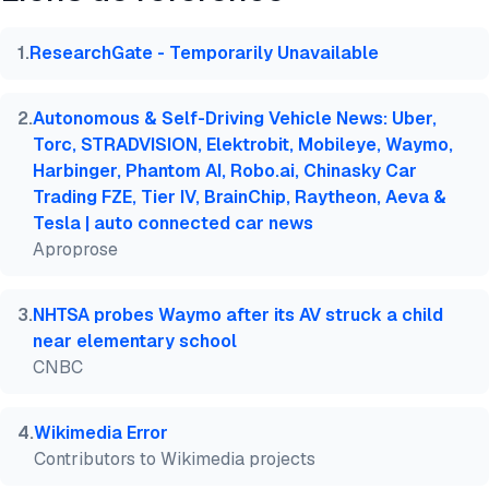
@misc{dilmegani2026,

  author = {Dilmegani, Cem and Sezer, Sena},

  title  = {{Top 50 cas d'utilisation et études de
1
.
ResearchGate - Temporarily Unavailable
  year   = {2026},

  month  = mar,

  howpublished    = {\url{https://aimultiple.com/de
2
.
Autonomous & Self-Driving Vehicle News: Uber,
  note   = {AIMultiple. Consulté le 10 Mars 2026}

Torc, STRADVISION, Elektrobit, Mobileye, Waymo,
}
Harbinger, Phantom AI, Robo.ai, Chinasky Car
Trading FZE, Tier IV, BrainChip, Raytheon, Aeva &
Tesla | auto connected car news
Aproprose
3
.
NHTSA probes Waymo after its AV struck a child
near elementary school
CNBC
4
.
Wikimedia Error
Contributors to Wikimedia projects