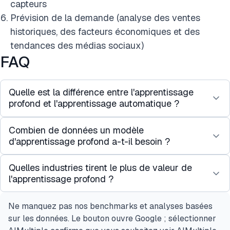
capteurs
Prévision de la demande (analyse des ventes
historiques, des facteurs économiques et des
tendances des médias sociaux)
FAQ
Quelle est la différence entre l'apprentissage
profond et l'apprentissage automatique ?
Combien de données un modèle
L'apprentissage automatique couvre un large
d'apprentissage profond a-t-il besoin ?
éventail d'algorithmes qui apprennent des modèles
à partir de données, y compris les arbres de
Quelles industries tirent le plus de valeur de
Il n'y a pas de seuil universel, mais en règle
décision, les machines à vecteurs de support et la
l'apprentissage profond ?
générale, l'apprentissage profond commence à
régression linéaire. L'apprentissage profond est un
surpasser les modèles plus simples lorsque les
sous-ensemble de l'apprentissage automatique qui
Ne manquez pas nos benchmarks et analyses basées
La santé et les produits pharmaceutiques voient
ensembles de données d'entraînement atteignent
utilise des réseaux de neurones multicouches pour
sur les données. Le bouton ouvre Google ; sélectionner
certaines des applications à plus fort impact, telles
des dizaines de milliers d'exemples étiquetés, et
extraire automatiquement des caractéristiques à