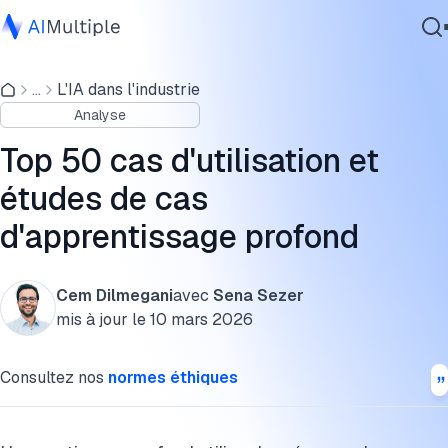
Quelles sont les capacités et les technologies permises pa
l'apprentissage profond ?
...
L'IA dans l'industrie
IA agentique
Analyse
cybersécurité
Quels sont les cas d'utilisation de l'apprentissage profond
Données
dans différents secteurs et industries ?
Top 50 cas d'utilisation et
Logiciel d'entreprise
études de cas
Quels sont les cas d'utilisation de l'apprentissage profond
Services
dans différents départements ou fonctions ?
d'apprentissage profond
FAQ
Cem Dilmegani
avec
Sena Sezer
Contactez-nous
Citer cette recherche
mis à jour le
10 mars 2026
Consultez nos
normes éthiques