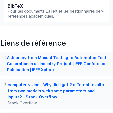
BibTeX
Aperçu
HTML
Copier
Pour les documents LaTeX et les gestionnaires de
références académiques.
Aperçu
HTML
Copier
Liens de référence
@misc{dilmegani2026,

  author = {Dilmegani, Cem and PhD., Ezgi Arslan,},
  title  = {{Documentation d'automatisation des te
1
.
A Journey from Manual Testing to Automated Test
  year   = {2026},

Generation in an Industry Project | IEEE Conference
  month  = jun,

Publication | IEEE Xplore
  howpublished    = {\url{https://aimultiple.com/t
  note   = {AIMultiple. Consulté le 29 Juin 2026}

}
2
.
computer vision - Why did I get 2 different results
from two models with same parameters and
inputs? - Stack Overflow
Stack Overflow