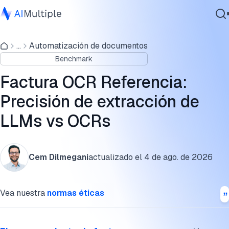
Resultados de la referencia
...
Automatización de documentos
IA agencial
Metodología
Benchmark
Ciberseguridad
Próximos pasos
Datos
Factura OCR Referencia:
Software empresarial
¿Qué es el OCR de facturas?
Precisión de extracción de
Servicios
LLMs vs OCRs
¿Cómo funcionan las herramientas de OCR de facturas?
Desafíos con la extracción manual de datos de facturas
Contáctanos
Cem Dilmegani
actualizado el
4 de ago. de 2026
¿Cómo elegir su proveedor de procesamiento de facturas?
Lectura adicional
Vea nuestra
normas éticas
Cita este benchmark