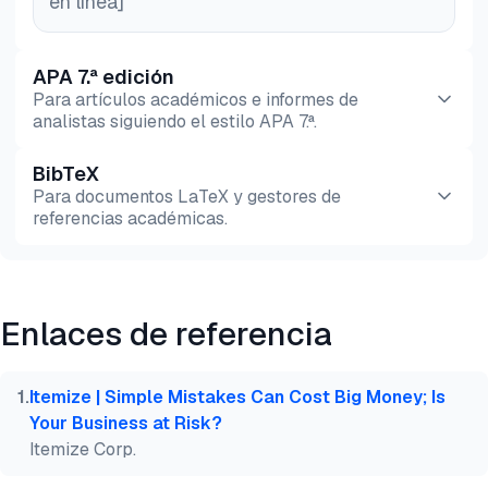
en línea]
APA 7.ª edición
Para artículos académicos e informes de
analistas siguiendo el estilo APA 7.ª.
BibTeX
Vista previa
HTML
Copiar
Para documentos LaTeX y gestores de
referencias académicas.
Vista previa
HTML
Copiar
Enlaces de referencia
@misc{dilmegani2026,

  author = {Dilmegani, Cem},

  title  = {{Factura OCR Referencia: Precisión de e
1
.
Itemize | Simple Mistakes Can Cost Big Money; Is
  year   = {2026},

Your Business at Risk?
  month  = aug,

Itemize Corp.
  howpublished    = {\url{https://aimultiple.com/in
  note   = {AIMultiple. Recuperado el 4 de Agosto d