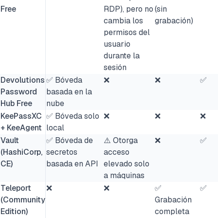
Free
RDP), pero no
(sin
cambia los
grabación)
permisos del
usuario
durante la
sesión
Devolutions
✅ Bóveda
❌
❌
✅
Password
basada en la
Hub Free
nube
KeePassXC
✅ Bóveda solo
❌
❌
❌
+ KeeAgent
local
Vault
✅ Bóveda de
⚠️ Otorga
❌
✅
(HashiCorp,
secretos
acceso
CE)
basada en API
elevado solo
a máquinas
Teleport
❌
❌
✅
✅
(Community
Grabación
Edition)
completa