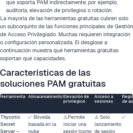
que soporta PAM indirectamente, por ejemplo,
auditoría, elevación de privilegios o rotación.
La mayoría de las herramientas gratuitas cubren solo
un subconjunto de las funciones principales de Gestión
de Acceso Privilegiado. Muchas requieren integración
o configuración personalizada. El desglose a
continuación muestra qué herramientas gratuitas
soportan qué capacidades.
Características de las
soluciones PAM gratuitas
Herramienta
Almacenamiento
Elevación de
Acceso a
Regi
privilegios
sesiones
de au
Thycotic
✅ Bóveda
⚠️Permite
⚠️ Solo
✅
Secret
basada en la
iniciar una
lanzamiento
Server –
nube
sesión (como
de sesión