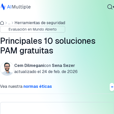
¿Qué tan "parecidas a PAM" son estas herramientas?
...
Herramientas de seguridad
IA agencial
Características de las soluciones PAM gratuitas
Evaluación en Mundo Abierto
Ciberseguridad
Principales 10 soluciones de gestión de acceso privilegiad
Datos
Principales 10 soluciones
gratuitas
Software empresarial
PAM gratuitas
Servicios
Explicación de las capacidades PAM
Preguntas frecuentes
Cem Dilmegani
con
Sena Sezer
actualizado el
24 de feb. de 2026
Cita esta investigación
Contáctanos
Vea nuestra
normas éticas