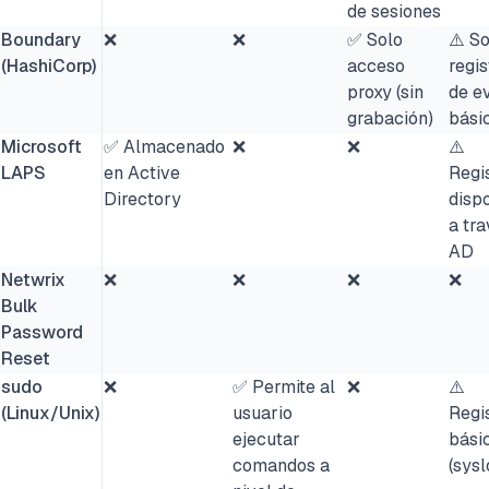
de sesiones
Boundary
❌
❌
✅ Solo
⚠️ S
(HashiCorp)
acceso
regis
proxy (sin
de e
grabación)
bási
Microsoft
✅ Almacenado
❌
❌
⚠️
LAPS
en Active
Regi
Directory
disp
a tr
AD
Netwrix
❌
❌
❌
❌
Bulk
Password
Reset
sudo
❌
✅ Permite al
❌
⚠️
(Linux/Unix)
usuario
Regi
ejecutar
bási
comandos a
(sysl