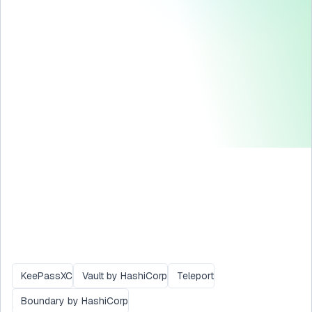
KeePassXC
Vault by HashiCorp
Teleport
Boundary by HashiCorp