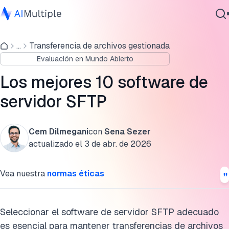
Comparación de las mejores soluciones de software de
servidor SFTP
...
Transferencia de archivos gestionada
IA agencial
Evaluación en Mundo Abierto
Ciberseguridad
¿Cómo elegimos a los mejores proveedores de software de
Datos
servidor SFTP?
Los mejores 10 software de
Software empresarial
servidor SFTP
Las 10 mejores soluciones de servidor SFTP analizadas
Servicios
Lectura adicional
Cem Dilmegani
con
Sena Sezer
Cita este benchmark
actualizado el
3 de abr. de 2026
Contáctanos
Vea nuestra
normas éticas
Seleccionar el software de servidor SFTP adecuado
es esencial para mantener transferencias de archivos