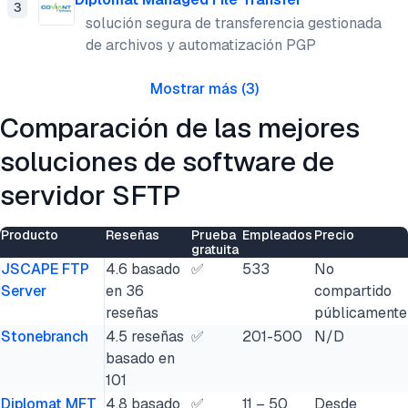
3
solución segura de transferencia gestionada
de archivos y automatización PGP
Mostrar más
(
3
)
Comparación de las mejores
soluciones de software de
servidor SFTP
Producto
Reseñas
Prueba
Empleados
Precio
gratuita
JSCAPE FTP
4.6 basado
✅
533
No
Server
en 36
compartido
reseñas
públicamente
Stonebranch
4.5 reseñas
✅
201-500
N/D
basado en
101
Diplomat MFT
4.8 basado
✅
11 – 50
Desde