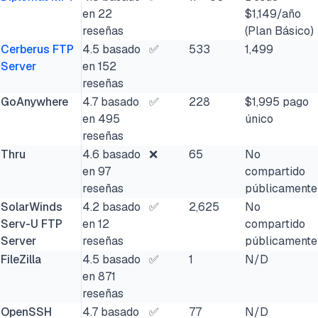
en 22
$1,149/año
reseñas
(Plan Básico)
Cerberus FTP
4.5 basado
✅
533
1,499
Server
en 152
reseñas
GoAnywhere
4.7 basado
✅
228
$1,995 pago
en 495
único
reseñas
Thru
4.6 basado
❌
65
No
en 97
compartido
reseñas
públicamente
SolarWinds
4.2 basado
✅
2,625
No
Serv-U FTP
en 12
compartido
Server
reseñas
públicamente
FileZilla
4.5 basado
✅
1
N/D
en 871
reseñas
OpenSSH
4.7 basado
✅
77
N/D