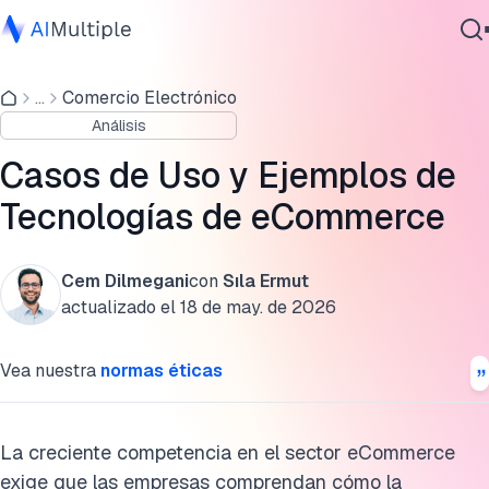
Tecnologías de eCommerce para personalización y
compromiso con el cliente
...
Comercio Electrónico
IA agencial
Análisis
Ciberseguridad
Tecnologías de eCommerce para operaciones y eficiencia
Datos
Casos de Uso y Ejemplos de
Tecnologías de eCommerce para sistemas de pago
Software empresarial
Tecnologías de eCommerce
Servicios
Conclusión
Cita esta investigación
Cem Dilmegani
con
Sıla Ermut
actualizado el
18 de may. de 2026
Contáctanos
Vea nuestra
normas éticas
La creciente competencia en el sector eCommerce
exige que las empresas comprendan cómo la