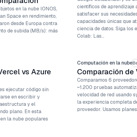
comparación
científicos de aprendizaje
bjetos en la nube IONOS,
satisfacer sus necesidades
an Space en rendimiento,
capacidades únicas que at
taron desde Europa contra
ciencia de datos. Siga los
nto de subida (MB/s): más
Colab: Las…
Computación en la nube
B
Vercel vs Azure
Comparación de V
Comparamos 6 proveedores
~1.200 pruebas automatiza
es ejecutar código sin
velocidad de red usando s
arse en escribir y
la experiencia completa d
aestructura y el
proveedor. Usamos planes
ndo plano. En esta
 en la nube populares