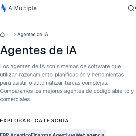
IA agencial
...
Agentes de IA
Ciberseguridad
Datos
Agentes de IA
Software empresarial
Servicios
Los agentes de IA son sistemas de software que
utilizan razonamiento, planificación y herramientas
para asistir o automatizar tareas complejas.
Contáctanos
Comparamos los mejores agentes de código abierto y
comerciales.
EXPLORAR: CATEGORÍA
ERP Agentico
Finanzas Agentivas
Web agencial