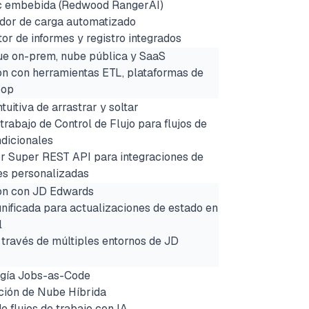
ic embebida (Redwood RangerAI)
dor de carga automatizado
or de informes y registro integrados
ue on-prem, nube pública y SaaS
ión con herramientas ETL, plataformas de
oop
ntuitiva de arrastrar y soltar
trabajo de Control de Flujo para flujos de
ndicionales
r Super REST API para integraciones de
es personalizadas
ión con JD Edwards
unificada para actualizaciones de estado en
l
 través de múltiples entornos de JD
gía Jobs-as-Code
ción de Nube Híbrida
e flujos de trabajo con IA