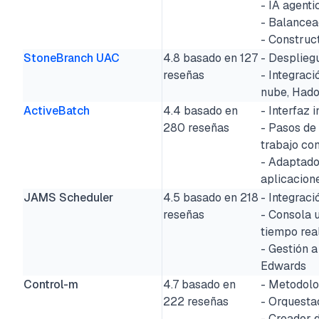
- IA agent
- Balancea
- Construct
StoneBranch UAC
4.8 basado en 127
- Desplieg
reseñas
- Integrac
nube, Had
ActiveBatch
4.4 basado en
- Interfaz i
280 reseñas
- Pasos de 
trabajo co
- Adaptado
aplicacion
JAMS Scheduler
4.5 basado en 218
- Integrac
reseñas
- Consola 
tiempo rea
- Gestión a
Edwards
Control-m
4.7 basado en
- Metodolo
222 reseñas
- Orquesta
- Creador d