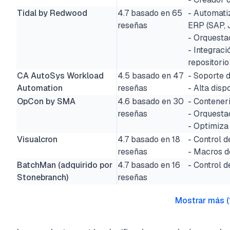
Tidal by Redwood
4.7 basado en 65
- Automati
reseñas
ERP (SAP, 
- Orquesta
- Integraci
repositorio
CA AutoSys Workload
4.5 basado en 47
- Soporte d
Automation
reseñas
- Alta dis
OpCon by SMA
4.6 basado en 30
- Contener
reseñas
- Orquesta
- Optimiza 
Visualcron
4.7 basado en 18
- Control 
reseñas
- Macros d
BatchMan (adquirido por
4.7 basado en 16
- Control 
Stonebranch)
reseñas
Mostrar más
(