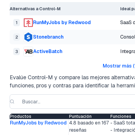
Alternativas a Control-M
Ideal p
RunMyJobs by Redwood
SaaS d
1
Stonebranch
Consol
2
ActiveBatch
Integr
3
Mostrar más
(
Evalúe Control-M y compare las mejores alternativ
funciones, pros y contras para identificar la herr
Productos
Puntuación
Funciones
RunMyJobs by Redwood
4.8 basado en 167
- SaaS tot
reseñas
- Integrac