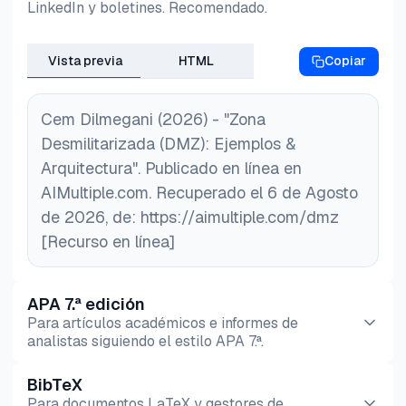
LinkedIn y boletines. Recomendado.
Vista previa
HTML
Copiar
Cem Dilmegani (2026) - "Zona
Desmilitarizada (DMZ): Ejemplos &
Arquitectura". Publicado en línea en
AIMultiple.com. Recuperado el 6 de Agosto
de 2026, de: https://aimultiple.com/dmz
[Recurso en línea]
APA 7.ª edición
Para artículos académicos e informes de
analistas siguiendo el estilo APA 7.ª.
BibTeX
Vista previa
HTML
Copiar
Para documentos LaTeX y gestores de