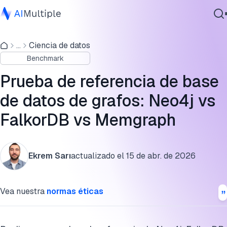
Resultados de la prueba de referencia de base de datos de
grafos
...
Ciencia de datos
IA agencial
Benchmark
Ciberseguridad
Hallazgos clave
Datos
Prueba de referencia de base
Arquitecturas en esta prueba de referencia
Software empresarial
de datos de grafos: Neo4j vs
Servicios
Metodología de prueba de referencia de base de datos de
FalkorDB vs Memgraph
grafos
Limitaciones
Contáctanos
Ekrem Sarı
actualizado el
15 de abr. de 2026
Conclusión
Cita esta investigación
Vea nuestra
normas éticas