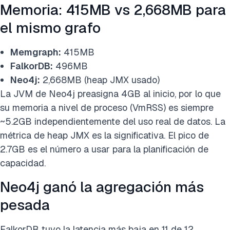
Memoria: 415MB vs 2,668MB para
el mismo grafo
Memgraph:
415MB
FalkorDB:
496MB
Neo4j:
2,668MB (heap JMX usado)
La JVM de Neo4j preasigna 4GB al inicio, por lo que
su memoria a nivel de proceso (VmRSS) es siempre
~5.2GB independientemente del uso real de datos. La
métrica de heap JMX es la significativa. El pico de
2.7GB es el número a usar para la planificación de
capacidad.
Neo4j ganó la agregación más
pesada
FalkorDB tuvo la latencia más baja en 11 de 12