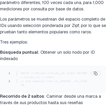
parámetro diferentes, 100 veces cada una, para 1,000
mediciones por consulta por base de datos.
Los parámetros se muestrean del espacio completo de
IDs usando selección ponderada por Zipf, por lo que se
prueban tanto elementos populares como raros.
Tres ejemplos:
Búsqueda puntual
: Obtener un solo nodo por ID
indexado
1
MATCH (r:Review {review_id: $id}) RETURN 
r.review_id, r.stars
2
// $id sampled from rev_000000..rev_1199
99
Recorrido de 2 saltos
: Caminar desde una marca a
través de sus productos hasta sus reseñas