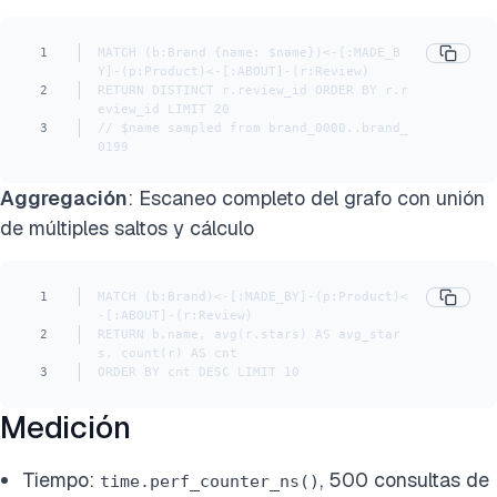
1
MATCH (b:Brand {name: $name})<-[:MADE_B
Y]-(p:Product)<-[:ABOUT]-(r:Review)
2
RETURN DISTINCT r.review_id ORDER BY r.r
eview_id LIMIT 20
3
// $name sampled from brand_0000..brand_
0199
Aggregación
: Escaneo completo del grafo con unión
de múltiples saltos y cálculo
1
MATCH (b:Brand)<-[:MADE_BY]-(p:Product)<
-[:ABOUT]-(r:Review)
2
RETURN b.name, avg(r.stars) AS avg_star
s, count(r) AS cnt
3
ORDER BY cnt DESC LIMIT 10
Medición
Tiempo:
, 500 consultas de
time.perf_counter_ns()