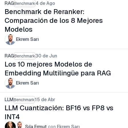
RAG
4 de Ago
Benchmark
Benchmark de Reranker:
Comparación de los 8 Mejores
Modelos
Ekrem Sarı
RAG
30 de Jun
Benchmark
Los 10 mejores Modelos de
Embedding Multilingüe para RAG
Ekrem Sarı
LLM
15 de Abr
Benchmark
LLM Cuantización: BF16 vs FP8 vs
INT4
Sıla Ermut
con
Ekrem Sarı