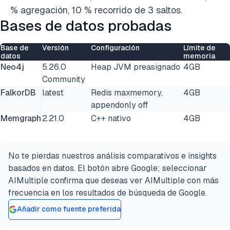
% agregación, 10 % recorrido de 3 saltos.
Bases de datos probadas
Base de
Versión
Configuración
Límite de
datos
memoria
Neo4j
5.26.0
Heap JVM preasignado
4GB
Community
FalkorDB
latest
Redis maxmemory,
4GB
appendonly off
Memgraph
2.21.0
C++ nativo
4GB
No te pierdas nuestros análisis comparativos e insights
basados en datos. El botón abre Google; seleccionar
AIMultiple confirma que deseas ver AIMultiple con más
frecuencia en los resultados de búsqueda de Google.
Añadir como fuente preferida