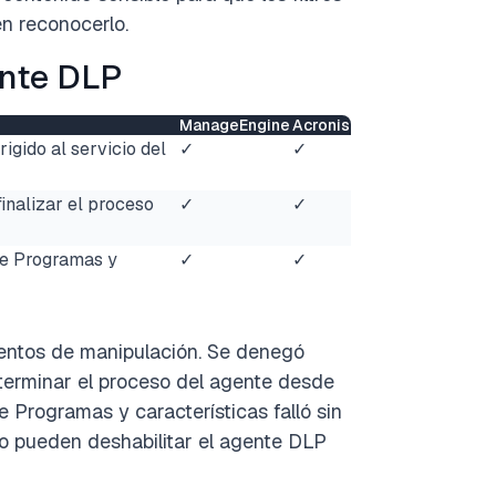
n reconocerlo.
ente DLP
ManageEngine
Acronis
igido al servicio del
✓
✓
finalizar el proceso
✓
✓
de Programas y
✓
✓
tentos de manipulación. Se denegó
terminar el proceso del agente desde
 Programas y características falló sin
 no pueden deshabilitar el agente DLP