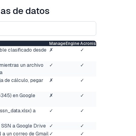
as de datos
ManageEngine
Acronis
ble clasificado desde
✗
✓
mientras un archivo
✓
✓
la
a de cálculo, pegar
✗
✓
345) en Google
✗
✓
ssn_data.xlsx) a
✓
✓
n SSN a Google Drive
✓
✓
N a un correo de Gmail
✓
✓