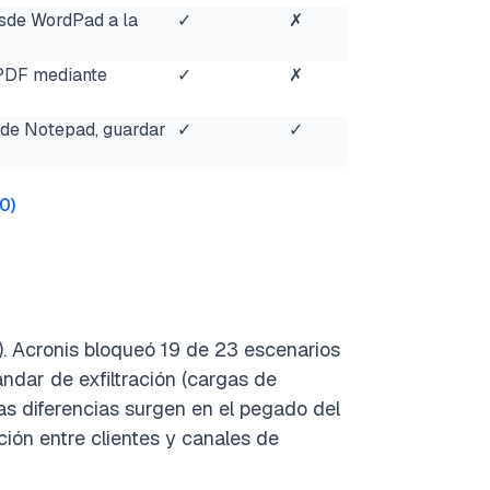
sde WordPad a la
✓
✗
PDF mediante
✓
✗
 de Notepad, guardar
✓
✓
10
)
 Acronis bloqueó 19 de 23 escenarios
ndar de exfiltración (cargas de
Las diferencias surgen en el pegado del
ción entre clientes y canales de