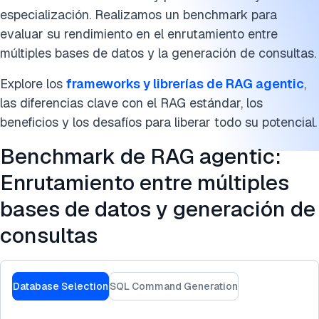
Beneficios del RAG agentic
especialización. Realizamos un benchmark para
evaluar su rendimiento en el enrutamiento entre
Desafíos del RAG agentic
múltiples bases de datos y la generación de consultas.
Perspectivas futuras
Explore los
frameworks y librerías de RAG agentic
,
Lecturas adicionales
las diferencias clave con el RAG estándar, los
beneficios y los desafíos para liberar todo su potencial.
Preguntas frecuentes
Benchmark de RAG agentic:
Cita este benchmark
Enrutamiento entre múltiples
bases de datos y generación de
consultas
Database Selection
SQL Command Generation