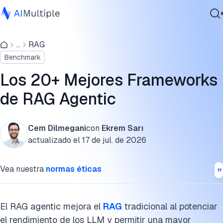
Benchmark de RAG agentic: Enrutamiento entre múltiples
bases de datos y generación de consultas
...
RAG
IA agencial
Benchmark
Ciberseguridad
Metodología del benchmark de RAG agentic
Datos
Los 20+ Mejores Frameworks
Frameworks y librerías de RAG agentic
Software empresarial
de RAG Agentic
Servicios
¿Qué es el RAG agentic?
Cómo construir un RAG agentic
Cem Dilmegani
con
Ekrem Sarı
actualizado el
17 de jul. de 2026
¿Cuál es la diferencia entre RAG y RAG agentic?
Contáctanos
Vea nuestra
normas éticas
Modelos de contexto largo vs RAG agentic: Cuando la
recuperación se vuelve innecesaria
Diferentes tipos de modelos de RAG agentic
El RAG agentic mejora el
RAG
tradicional al potenciar
el rendimiento de los LLM y permitir una mayor