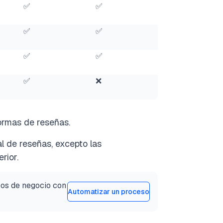
✅
✅
✅
✅
✅
✅
✅
❌
formas de reseñas.
l de reseñas, excepto las
rior.
sos de negocio con
Automatizar un proceso