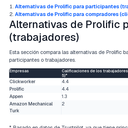
Alternativas de Prolific para participantes (t
Alternativas de Prolific para compradores (cl
Alternativas de Prolific 
(trabajadores)
Esta sección compara las alternativas de Prolific b
participantes o trabajadores.
Empresas
Calificaciones de los trabajadores
5)*
Clickworker
4.4
Prolific
4.4
Appen
1.3
Amazon Mechanical
2
Turk
* Basado en datos de Trustpilot, ya que tiene prin