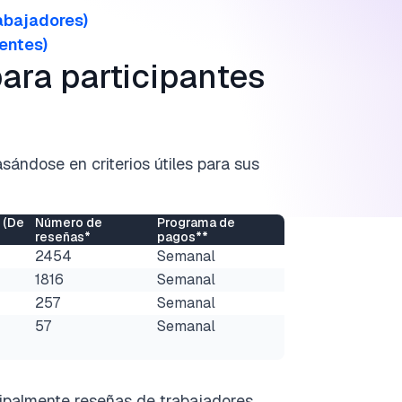
rabajadores)
ientes)
para participantes
asándose en criterios útiles para sus
 (De
Número de
Programa de
reseñas*
pagos**
2454
Semanal
1816
Semanal
257
Semanal
57
Semanal
cipalmente reseñas de trabajadores.