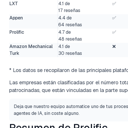
LXT
4.1 de
✅
17 reseñas
Appen
4.4 de
✅
64 reseñas
Prolific
4.7 de
✅
48 reseñas
Amazon Mechanical
4.1 de
❌
Turk
30 reseñas
* Los datos se recopilaron de las principales plata
Las empresas están clasificadas por el número tota
patrocinadas, que están vinculadas en la parte supe
Deja que nuestro equipo automatice uno de tus proce
agentes de IA, sin coste alguno.
Resumen de Prolific