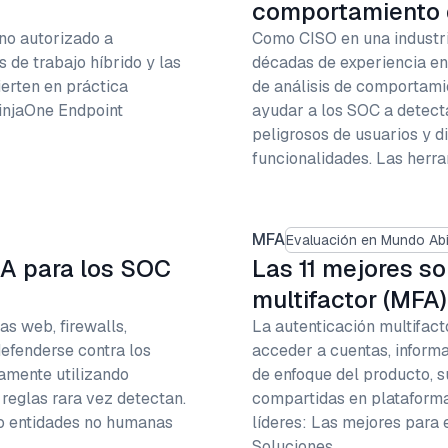
comportamiento d
no autorizado a
Como CISO en una industr
 de trabajo híbrido y las
décadas de experiencia en
ierten en práctica
de análisis de comportami
NinjaOne Endpoint
ayudar a los SOC a detec
peligrosos de usuarios y d
funcionalidades. Las herr
MFA
Evaluación en Mundo Abi
BA para los SOC
Las 11 mejores s
multifactor (MFA)
s web, firewalls,
La autenticación multifact
defenderse contra los
acceder a cuentas, inform
amente utilizando
de enfoque del producto, s
reglas rara vez detectan.
compartidas en plataforma
o entidades no humanas
líderes: Las mejores para
Soluciones…