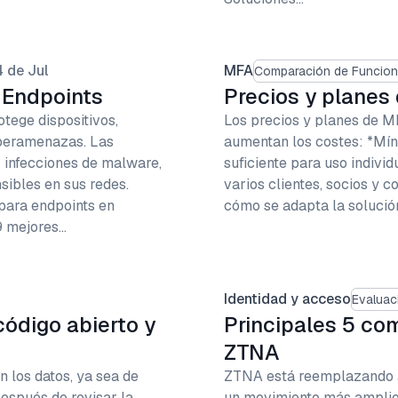
 de Jul
MFA
Comparación de Funcio
 Endpoints
Precios y planes 
tege dispositivos,
Los precios y planes de M
iberamenazas. Las
aumentan los costes: *Mín
 infecciones de malware,
suficiente para uso indiv
sibles en sus redes.
varios clientes, socios y
para endpoints en
cómo se adapta la solución
9 mejores…
Identidad y acceso
Evaluac
ódigo abierto y
Principales 5 co
ZTNA
n los datos, ya sea de
ZTNA está reemplazando 
Después de revisar la
un movimiento más amplio 