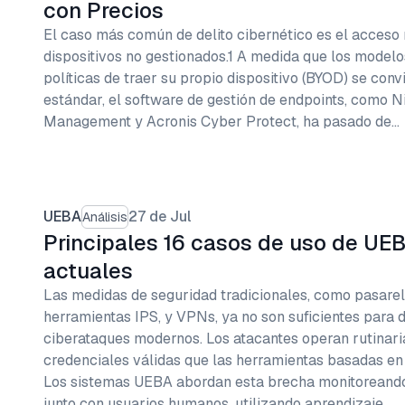
con Precios
El caso más común de delito cibernético es el acceso 
dispositivos no gestionados.1 A medida que los modelos
políticas de traer su propio dispositivo (BYOD) se conv
estándar, el software de gestión de endpoints, como 
Management y Acronis Cyber Protect, ha pasado de…
UEBA
27 de Jul
Análisis
Principales 16 casos de uso de UE
actuales
Las medidas de seguridad tradicionales, como pasarela
herramientas IPS, y VPNs, ya no son suficientes para 
ciberataques modernos. Los atacantes operan rutinari
credenciales válidas que las herramientas basadas en 
Los sistemas UEBA abordan esta brecha monitoreand
junto con usuarios humanos, utilizando aprendizaje…