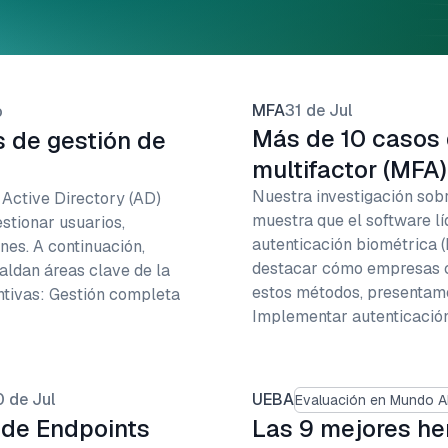
MFA
31 de Jul
o
Más de 10 casos 
s de gestión de
multifactor (MFA)
Nuestra investigación sobr
Active Directory (AD)
muestra que el software lí
estionar usuarios,
autenticación biométrica (
nes. A continuación,
destacar cómo empresas co
aldan áreas clave de la
estos métodos, presentam
ntivas: Gestión completa
Implementar autenticación
 de Jul
UEBA
Evaluación en Mundo A
 de Endpoints
Las 9 mejores he