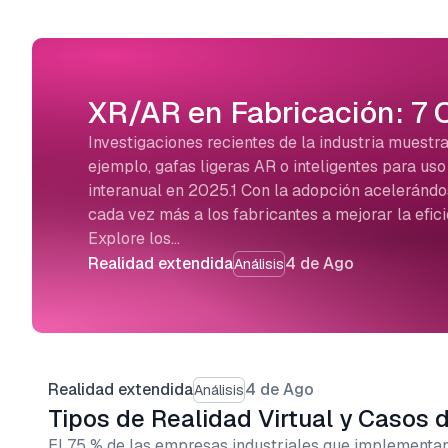
XR/AR en Fabricación: 7 
Investigaciones recientes de la industria muestra
ejemplo, gafas ligeras AR o inteligentes para us
interanual en 2025.1 Con la adopción acelerándo
cada vez más a los fabricantes a mejorar la efici
Explore los…
Realidad extendida
4 de Ago
Análisis
Realidad extendida
4 de Ago
Análisis
Tipos de Realidad Virtual y Casos 
El 75 % de las empresas industriales que implementan