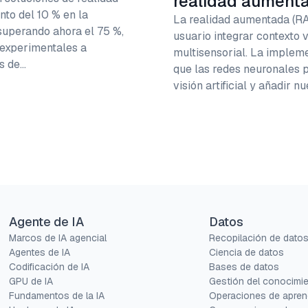
realidad aument
nto del 10 % en la
La realidad aumentada (RA
superando ahora el 75 %,
usuario integrar contexto v
 experimentales a
multisensorial. La impleme
os de…
que las redes neuronales 
visión artificial y añadir
Agente de IA
Datos
Marcos de IA agencial
Recopilación de dato
Agentes de IA
Ciencia de datos
Codificación de IA
Bases de datos
GPU de IA
Gestión del conocimi
Fundamentos de la IA
Operaciones de apren